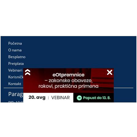
Početna
O nama
Besplatno
Pretplata
Vebinari
Korisnički kutak
Kontakt
Paragraf Lex d.o.o.
PIB: 104830593
Matični broj: 20240156
Tekući račun:
105-3029346-18
160-0000000380290-23