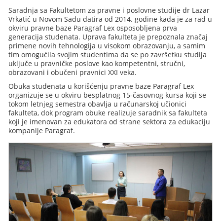
Saradnja sa Fakultetom za pravne i poslovne studije dr Lazar
Vrkatić u Novom Sadu datira od 2014. godine kada je za rad u
okviru pravne baze Paragraf Lex osposobljena prva
generacija studenata. Uprava fakulteta je prepoznala značaj
primene novih tehnologija u visokom obrazovanju, a samim
tim omogućila svojim studentima da se po završetku studija
uključe u pravničke poslove kao kompetentni, stručni,
obrazovani i obučeni pravnici XXI veka.
Obuka studenata u korišćenju pravne baze Paragraf Lex
organizuje se u okviru besplatnog 15-časovnog kursa koji se
tokom letnjeg semestra obavlja u računarskoj učionici
fakulteta, dok program obuke realizuje saradnik sa fakulteta
koji je imenovan za edukatora od strane sektora za edukaciju
kompanije Paragraf.