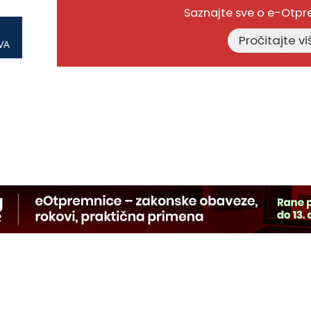
Saznajte sve o e-Otp
VA