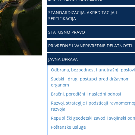
STANDARDIZACIJA, AKREDITACIJA I
SERTIFIKACIJA
STATUSNO PRAVO
PRIVREDNE I VANPRIVREDNE DELATNOSTI
JAVNA UPRAVA
Odbrana, bezbednost i unutrašnji poslovi
Sudski i drugi postupci pred državnom
organom
Bračni, porodični i nasledni odnosi
Razvoj, strategije i podsticaji ravnomerno
razvoja
Republički geodetski zavod i svojinski od
Poštanske usluge