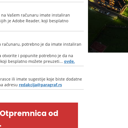
a na Vašem računaru imate instaliran
jih je Adobe Reader, koji besplatno
 računaru, potrebno je da imate instaliran
 otvorite i popunite potrebno je da na
oji besplatno možete preuzeti...
ovde.
rasce ili imate sugestije koje biste dodatne
 na adresu
redakcija@paragraf.rs
-Otpremnica od
.