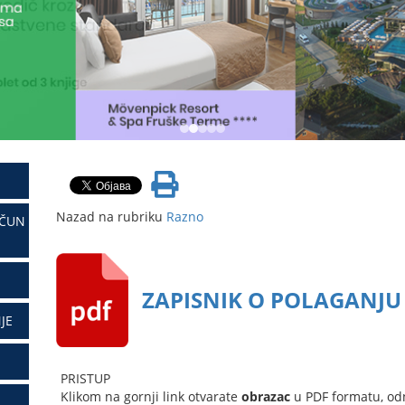
Nazad na rubriku
Razno
AČUN
ZAPISNIK O POLAGANJU 
JE
PRISTUP
Klikom na gornji link otvarate
obrazac
u PDF formatu, od