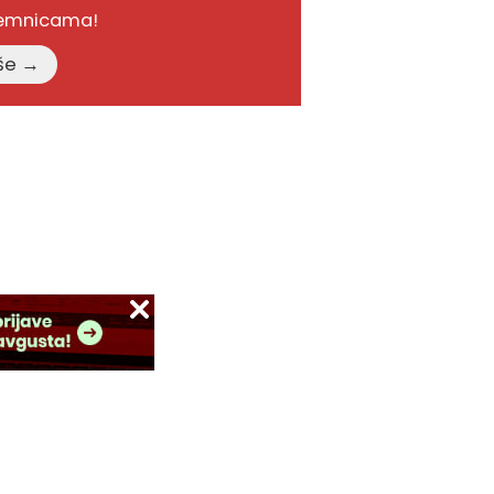
remnicama!
Pročitajte više →