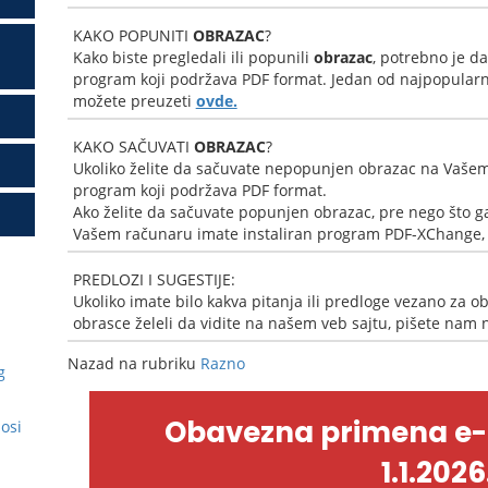
KAKO POPUNITI
OBRAZAC
?
Kako biste pregledali ili popunili
obrazac
, potrebno je d
program koji podržava PDF format. Jedan od najpopularni
možete preuzeti
ovde.
KAKO SAČUVATI
OBRAZAC
?
Ukoliko želite da sačuvate nepopunjen obrazac na Vašem
program koji podržava PDF format.
Ako želite da sačuvate popunjen obrazac, pre nego što ga
Vašem računaru imate instaliran program PDF-XChange, k
PREDLOZI I SUGESTIJE:
Ukoliko imate bilo kakva pitanja ili predloge vezano za ob
obrasce želeli da vidite na našem veb sajtu, pišete nam
Nazad na rubriku
Razno
g
Obavezna primena e
nosi
1.1.2026