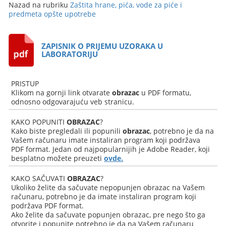
Nazad na rubriku
Zaštita hrane, pića, vode za piće i
predmeta opšte upotrebe
ZAPISNIK O PRIJEMU UZORAKA U
LABORATORIJU
PRISTUP
Klikom na gornji link otvarate
obrazac
u PDF formatu,
odnosno odgovarajuću veb stranicu.
KAKO POPUNITI
OBRAZAC
?
Kako biste pregledali ili popunili
obrazac
, potrebno je da na
Vašem računaru imate instaliran program koji podržava
PDF format. Jedan od najpopularnijih je Adobe Reader, koji
besplatno možete preuzeti
ovde.
KAKO SAČUVATI
OBRAZAC
?
Ukoliko želite da sačuvate nepopunjen obrazac na Vašem
računaru, potrebno je da imate instaliran program koji
podržava PDF format.
Ako želite da sačuvate popunjen obrazac, pre nego što ga
otvorite i popunite potrebno je da na Vašem računaru