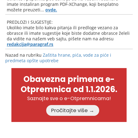
imate instaliran program PDF-XChange, koji besplatno
možete preuzeti...
ovde.
PREDLOZI I SUGESTIJE:
Ukoliko imate bilo kakva pitanja ili predloge vezano za
obrasce ili imate sugestije koje biste dodatne obrasce želeli
da vidite na našem veb sajtu, pišete nam na adresu
redakcija@paragraf.rs
Nazad na rubriku
Zaštita hrane, pića, vode za piće i
predmeta opšte upotrebe
Obavezna primena e-
Otpremnica od 1.1.2026.
Saznajte sve o e-Otpremnicama!
Pročitajte više →