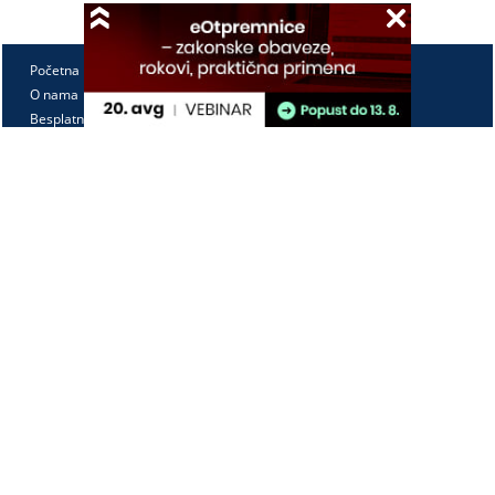
Početna
O nama
Besplatno
Pretplata
Vebinari
Korisnički kutak
Kontakt
Paragraf Lex d.o.o.
PIB: 104830593
Matični broj: 20240156
Tekući račun:
105-3029346-18
160-0000000380290-23
Radno vreme:
Ponedeljak - petak
7:30 - 15:30