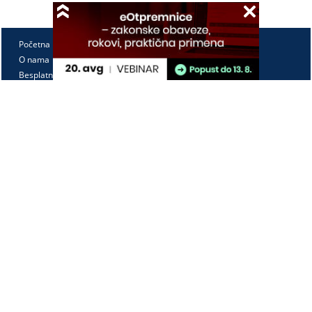
Početna
O nama
Besplatno
Pretplata
Vebinari
Korisnički kutak
Kontakt
Paragraf Lex d.o.o.
PIB: 104830593
Matični broj: 20240156
Tekući račun:
105-3029346-18
160-0000000380290-23
Radno vreme:
Ponedeljak - petak
7:30 - 15:30