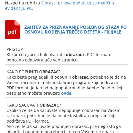
Nazad na rubriku
Obrasci prijava podataka za matičnu
evidenciju PIO
ZAHTEV ZA PRIZNAVANJE POSEBNOG STAŽA PO
OSNOVU ROĐENJA TREĆEG DETETA - FILIJALE
PRISTUP
Klikom na gornji link otvarate
obrazac
u PDF formatu,
odnosno odgovarajuću veb stranicu.
KAKO POPUNITI
OBRAZAC
?
Kako biste pregledali ili popunili
obrazac
, potrebno je da na
Vašem računaru imate instaliran program koji podržava
PDF format. Jedan od najpopularnijih je Adobe Reader, koji
besplatno možete preuzeti
ovde.
KAKO SAČUVATI
OBRAZAC
?
Ukoliko želite da sačuvate nepopunjen obrazac na Vašem
računaru, potrebno je da imate instaliran program koji
podržava PDF format.
Ako želite da sačuvate popunjen obrazac, pre nego što ga
otvorite i popunite potrebno je da na Vašem računaru