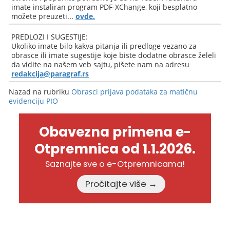
imate instaliran program PDF-XChange, koji besplatno
možete preuzeti...
ovde.
PREDLOZI I SUGESTIJE:
Ukoliko imate bilo kakva pitanja ili predloge vezano za
obrasce ili imate sugestije koje biste dodatne obrasce želeli
da vidite na našem veb sajtu, pišete nam na adresu
redakcija@paragraf.rs
Nazad na rubriku
Obrasci prijava podataka za matičnu
evidenciju PIO
Obavezna primena e-
Otpremnica od 1.1.2026.
Saznajte sve o e-Otpremnicama!
Pročitajte više →