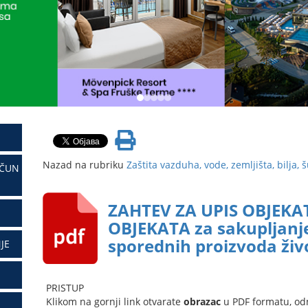
Nazad na rubriku
Zaštita vazduha, vode, zemljišta, bilja, 
AČUN
ZAHTEV ZA UPIS OBJEKA
OBJEKATA za sakupljanje
sporednih proizvoda živ
JE
PRISTUP
Klikom na gornji link otvarate
obrazac
u PDF formatu, od