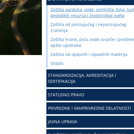
Zaštita vazduha, vode, zemljišta, bilja, šu
geoloških resursa i životinjskog sveta
Zaštita od jonizujućeg i nejonizujućeg
zračenja
Zaštita hrane, pića, vode za piće i predme
opšte upotrebe
Zaštita od opasnih i otpadnih materija
Ostalo
STANDARDIZACIJA, AKREDITACIJA I
SERTIFIKACIJA
STATUSNO PRAVO
PRIVREDNE I VANPRIVREDNE DELATNOSTI
JAVNA UPRAVA