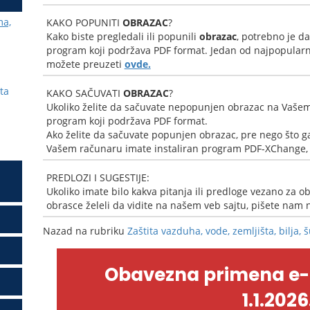
ma,
KAKO POPUNITI
OBRAZAC
?
Kako biste pregledali ili popunili
obrazac
, potrebno je d
program koji podržava PDF format. Jedan od najpopularni
možete preuzeti
ovde.
ta
KAKO SAČUVATI
OBRAZAC
?
Ukoliko želite da sačuvate nepopunjen obrazac na Vašem
program koji podržava PDF format.
Ako želite da sačuvate popunjen obrazac, pre nego što ga
Vašem računaru imate instaliran program PDF-XChange, k
PREDLOZI I SUGESTIJE:
Ukoliko imate bilo kakva pitanja ili predloge vezano za ob
obrasce želeli da vidite na našem veb sajtu, pišete nam
Nazad na rubriku
Zaštita vazduha, vode, zemljišta, bilja, 
Obavezna primena e
1.1.2026