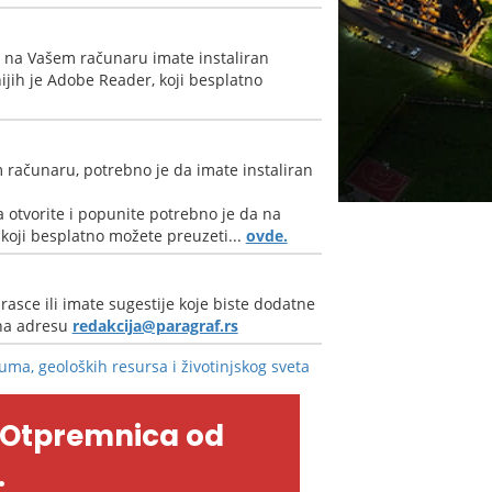
a na Vašem računaru imate instaliran
jih je Adobe Reader, koji besplatno
 računaru, potrebno je da imate instaliran
 otvorite i popunite potrebno je da na
oji besplatno možete preuzeti...
ovde.
rasce ili imate sugestije koje biste dodatne
 na adresu
redakcija@paragraf.rs
šuma, geoloških resursa i životinjskog sveta
-Otpremnica od
.