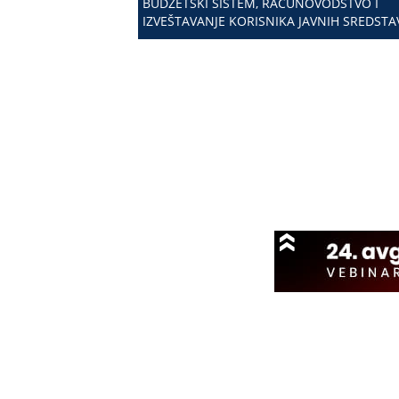
BUDŽETSKI SISTEM, RAČUNOVODSTVO I
IZVEŠTAVANJE KORISNIKA JAVNIH SREDSTA