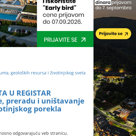
šuma, geoloških resursa i životinjskog sveta
TA U REGISTAR
, preradu i uništavanje
otinjskog porekla
nosno odgovarajuću veb stranicu.