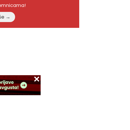
remnicama!
Pročitajte više →