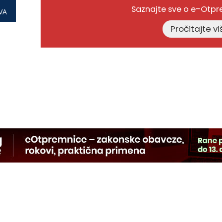
Saznajte sve o e-Otp
VA