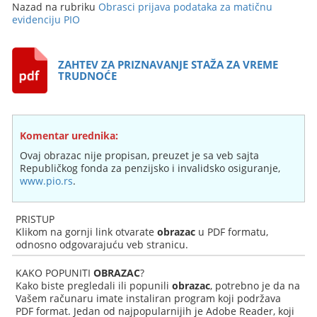
Nazad na rubriku
Obrasci prijava podataka za matičnu
evidenciju PIO
ZAHTEV ZA PRIZNAVANJE STAŽA ZA VREME
TRUDNOĆE
Komentar urednika:
Ovaj obrazac nije propisan, preuzet je sa veb sajta
Republičkog fonda za penzijsko i invalidsko osiguranje,
www.pio.rs
.
PRISTUP
Klikom na gornji link otvarate
obrazac
u PDF formatu,
odnosno odgovarajuću veb stranicu.
KAKO POPUNITI
OBRAZAC
?
Kako biste pregledali ili popunili
obrazac
, potrebno je da na
Vašem računaru imate instaliran program koji podržava
PDF format. Jedan od najpopularnijih je Adobe Reader, koji