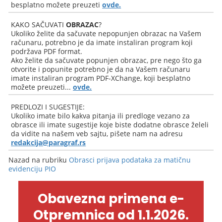
besplatno možete preuzeti
ovde.
KAKO SAČUVATI
OBRAZAC
?
Ukoliko želite da sačuvate nepopunjen obrazac na Vašem
računaru, potrebno je da imate instaliran program koji
podržava PDF format.
Ako želite da sačuvate popunjen obrazac, pre nego što ga
otvorite i popunite potrebno je da na Vašem računaru
imate instaliran program PDF-XChange, koji besplatno
možete preuzeti...
ovde.
PREDLOZI I SUGESTIJE:
Ukoliko imate bilo kakva pitanja ili predloge vezano za
obrasce ili imate sugestije koje biste dodatne obrasce želeli
da vidite na našem veb sajtu, pišete nam na adresu
redakcija@paragraf.rs
Nazad na rubriku
Obrasci prijava podataka za matičnu
evidenciju PIO
Obavezna primena e-
Otpremnica od 1.1.2026.