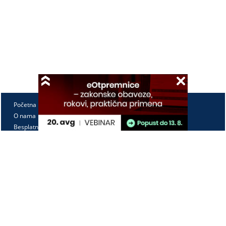
Početna
O nama
Besplatno
Pretplata
Vebinari
Korisnički kutak
Kontakt
Paragraf Lex d.o.o.
PIB: 104830593
Matični broj: 20240156
Tekući račun: