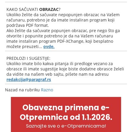
KAKO SAČUVATI
OBRAZAC
?
Ukoliko želite da sačuvate nepopunjen obrazac na Vašem
računaru, potrebno je da imate instaliran program koji
podržava PDF format.
Ako želite da sačuvate popunjen obrazac, pre nego što ga
otvorite i popunite potrebno je da na Vašem računaru
imate instaliran program PDF-XChange, koji besplatno
možete preuzeti...
ovde.
PREDLOZI I SUGESTIJE:
Ukoliko imate bilo kakva pitanja ili predloge vezano za
obrasce ili imate sugestije koje biste dodatne obrasce želeli
da vidite na našem veb sajtu, pišete nam na adresu
redakcija@paragraf.rs
Nazad na rubriku
Razno
Obavezna primena e-
Otpremnica od 1.1.2026.
Saznajte sve o e-Otpremnicama!