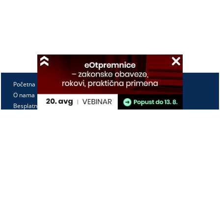
Početna
O nama
Besplatno
Pretplata
Vebinari
Korisnički kutak
Kontakt
Paragraf Lex d.o.o.
PIB: 104830593
Matični broj: 20240156
Tekući račun:
105-3029346-18