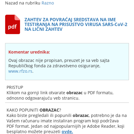
Nazad na rubriku
Razno
ZAHTEV ZA POVRAĆAJ SREDSTAVA NA IME
TESTIRANJA NA PRISUSTVO VIRUSA SARS-CoV-2
NA LIČNI ZAHTEV
Komentar urednika:
Ovaj obrazac nije propisan, preuzet je sa veb sajta
Republičkog fonda za zdravstveno osiguranje,
www.rfzo.rs
.
PRISTUP
Klikom na gornji link otvarate
obrazac
u PDF formatu,
odnosno odgovarajuću veb stranicu.
KAKO POPUNITI
OBRAZAC
?
Kako biste pregledali ili popunili
obrazac
, potrebno je da na
Vašem računaru imate instaliran program koji podržava
PDF format. Jedan od najpopularnijih je Adobe Reader, koji
besplatno možete preuzeti
ovde.