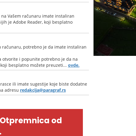
a na Vašem računaru imate instaliran
jih je Adobe Reader, koji besplatno
 računaru, potrebno je da imate instaliran
 otvorite i popunite potrebno je da na
oji besplatno možete preuzeti...
ovde.
rasce ili imate sugestije koje biste dodatne
 na adresu
redakcija@paragraf.rs
-Otpremnica od
.