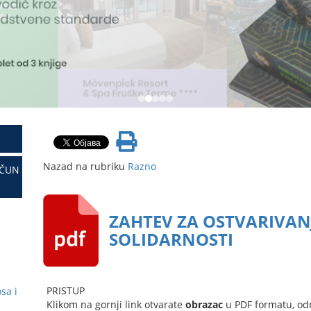
Nazad na rubriku
Razno
AČUN
ZAHTEV ZA OSTVARIVAN
SOLIDARNOSTI
PRISTUP
sa i
Klikom na gornji link otvarate
obrazac
u PDF formatu, od