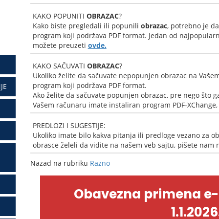
KAKO POPUNITI
OBRAZAC
?
Kako biste pregledali ili popunili
obrazac
, potrebno je d
program koji podržava PDF format. Jedan od najpopularni
možete preuzeti
ovde.
KAKO SAČUVATI
OBRAZAC
?
Ukoliko želite da sačuvate nepopunjen obrazac na Vašem
program koji podržava PDF format.
JE
Ako želite da sačuvate popunjen obrazac, pre nego što ga
Vašem računaru imate instaliran program PDF-XChange, k
PREDLOZI I SUGESTIJE:
Ukoliko imate bilo kakva pitanja ili predloge vezano za ob
obrasce želeli da vidite na našem veb sajtu, pišete nam
Nazad na rubriku
Razno
Obavezna primena e
1.1.2026