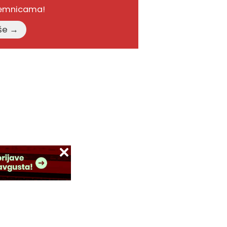
remnicama!
Pročitajte više →