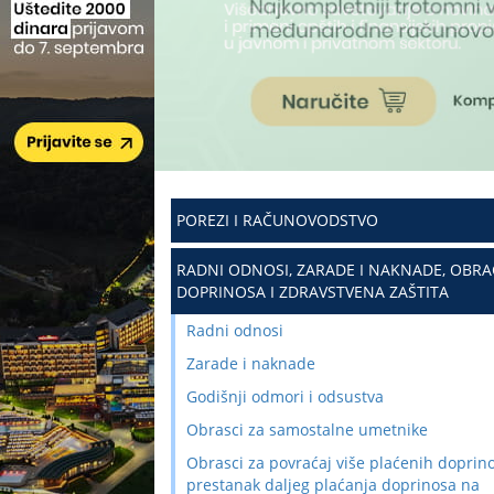
POREZI I RAČUNOVODSTVO
RADNI ODNOSI, ZARADE I NAKNADE, OBR
DOPRINOSA I ZDRAVSTVENA ZAŠTITA
Radni odnosi
Zarade i naknade
Godišnji odmori i odsustva
Obrasci za samostalne umetnike
Obrasci za povraćaj više plaćenih doprino
prestanak daljeg plaćanja doprinosa na