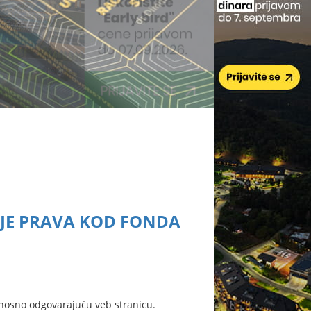
JE PRAVA KOD FONDA
nosno odgovarajuću veb stranicu.