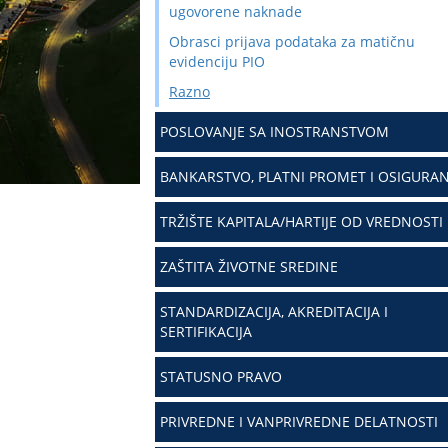
ugovorene naknade
Obrasci prijava podataka za matičnu
evidenciju PIO
Razno
POSLOVANJE SA INOSTRANSTVOM
BANKARSTVO, PLATNI PROMET I OSIGURAN
TRŽIŠTE KAPITALA/HARTIJE OD VREDNOSTI
ZAŠTITA ŽIVOTNE SREDINE
STANDARDIZACIJA, AKREDITACIJA I
SERTIFIKACIJA
STATUSNO PRAVO
PRIVREDNE I VANPRIVREDNE DELATNOSTI