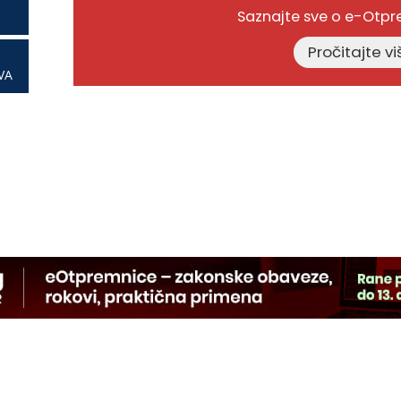
Saznajte sve o e-Otp
VA