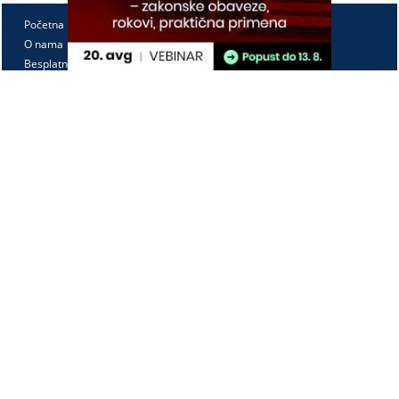
Početna
O nama
Besplatno
Pretplata
Vebinari
Korisnički kutak
Kontakt
Paragraf Lex d.o.o.
PIB: 104830593
Matični broj: 20240156
Tekući račun:
105-3029346-18
160-0000000380290-23
Radno vreme:
Ponedeljak - petak
7:30 - 15:30
Kontaktirajte nas: