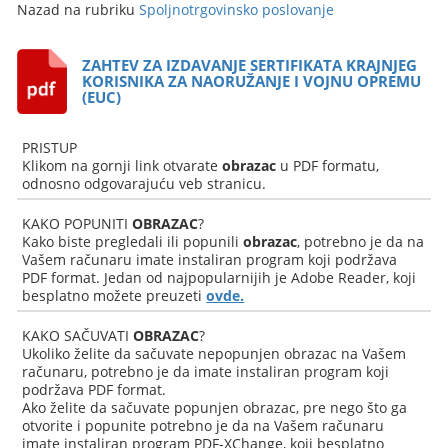
Nazad na rubriku
Spoljnotrgovinsko poslovanje
ZAHTEV ZA IZDAVANJE SERTIFIKATA KRAJNJEG
KORISNIKA ZA NAORUŽANJE I VOJNU OPREMU
(EUC)
PRISTUP
Klikom na gornji link otvarate
obrazac
u PDF formatu,
odnosno odgovarajuću veb stranicu.
KAKO POPUNITI
OBRAZAC
?
Kako biste pregledali ili popunili
obrazac
, potrebno je da na
Vašem računaru imate instaliran program koji podržava
PDF format. Jedan od najpopularnijih je Adobe Reader, koji
besplatno možete preuzeti
ovde.
KAKO SAČUVATI
OBRAZAC
?
Ukoliko želite da sačuvate nepopunjen obrazac na Vašem
računaru, potrebno je da imate instaliran program koji
podržava PDF format.
Ako želite da sačuvate popunjen obrazac, pre nego što ga
otvorite i popunite potrebno je da na Vašem računaru
imate instaliran program PDF-XChange, koji besplatno