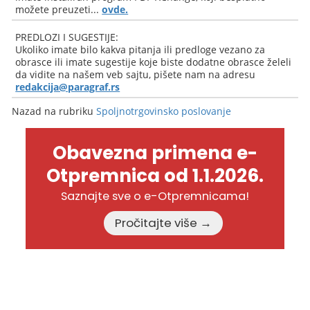
možete preuzeti...
ovde.
PREDLOZI I SUGESTIJE:
Ukoliko imate bilo kakva pitanja ili predloge vezano za
obrasce ili imate sugestije koje biste dodatne obrasce želeli
da vidite na našem veb sajtu, pišete nam na adresu
redakcija@paragraf.rs
Nazad na rubriku
Spoljnotrgovinsko poslovanje
Obavezna primena e-
Otpremnica od 1.1.2026.
Saznajte sve o e-Otpremnicama!
Pročitajte više →