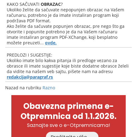
KAKO SAČUVATI
OBRAZAC
?
Ukoliko želite da sačuvate nepopunjen obrazac na Vašem
računaru, potrebno je da imate instaliran program koji
podržava PDF format.
Ako želite da sačuvate popunjen obrazac, pre nego što ga
otvorite i popunite potrebno je da na Vašem računaru
imate instaliran program PDF-XChange, koji besplatno
možete preuzeti...
ovde.
PREDLOZI I SUGESTIJE:
Ukoliko imate bilo kakva pitanja ili predloge vezano za
obrasce ili imate sugestije koje biste dodatne obrasce želeli
da vidite na našem veb sajtu, pišete nam na adresu
redakcija@paragraf.rs
Nazad na rubriku
Razno
Obavezna primena e-
Otpremnica od 1.1.2026.
Saznajte sve o e-Otpremnicama!