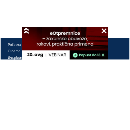
Početna
O nama
Besplatno
Pretplata
Vebinari
Korisnički kutak
Kontakt
Paragraf Lex d.o.o.
PIB: 104830593
Matični broj: 20240156
Tekući račun:
105-3029346-18
160-0000000380290-23