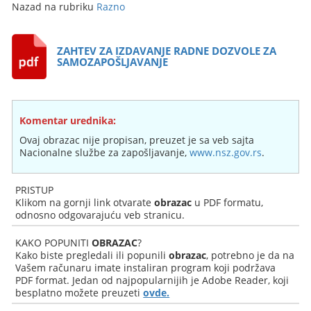
Nazad na rubriku
Razno
ZAHTEV ZA IZDAVANJE RADNE DOZVOLE ZA
SAMOZAPOŠLJAVANJE
Komentar urednika:
Ovaj obrazac nije propisan, preuzet je sa veb sajta
Nacionalne službe za zapošljavanje,
www.nsz.gov.rs
.
PRISTUP
Klikom na gornji link otvarate
obrazac
u PDF formatu,
odnosno odgovarajuću veb stranicu.
KAKO POPUNITI
OBRAZAC
?
Kako biste pregledali ili popunili
obrazac
, potrebno je da na
Vašem računaru imate instaliran program koji podržava
PDF format. Jedan od najpopularnijih je Adobe Reader, koji
besplatno možete preuzeti
ovde.