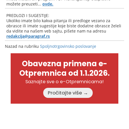
možete preuzeti...
ovde.
PREDLOZI I SUGESTIJE:
Ukoliko imate bilo kakva pitanja ili predloge vezano za
obrasce ili imate sugestije koje biste dodatne obrasce želeli
da vidite na našem veb sajtu, pišete nam na adresu
redakcija@paragraf.rs
Nazad na rubriku
Spoljnotrgovinsko poslovanje
Obavezna primena e-
Otpremnica od 1.1.2026.
Saznajte sve o e-Otpremnicama!
Pročitajte više →