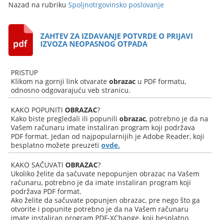
Nazad na rubriku
Spoljnotrgovinsko poslovanje
ZAHTEV ZA IZDAVANJE POTVRDE O PRIJAVI
IZVOZA NEOPASNOG OTPADA
PRISTUP
Klikom na gornji link otvarate
obrazac
u PDF formatu,
odnosno odgovarajuću veb stranicu.
KAKO POPUNITI
OBRAZAC
?
Kako biste pregledali ili popunili
obrazac
, potrebno je da na
Vašem računaru imate instaliran program koji podržava
PDF format. Jedan od najpopularnijih je Adobe Reader, koji
besplatno možete preuzeti
ovde.
KAKO SAČUVATI
OBRAZAC
?
Ukoliko želite da sačuvate nepopunjen obrazac na Vašem
računaru, potrebno je da imate instaliran program koji
podržava PDF format.
Ako želite da sačuvate popunjen obrazac, pre nego što ga
otvorite i popunite potrebno je da na Vašem računaru
imate instaliran program PDF-XChange, koji besplatno