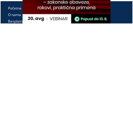
Početna
O nama
Besplatno
Pretplata
Vebinari
Korisnički kutak
Kontakt
Paragraf Lex d.o.o.
PIB: 104830593
Matični broj: 20240156
Tekući račun:
105-3029346-18
160-0000000380290-23
Radno vreme:
Ponedeljak - petak
7:30 - 15:30
Kontaktirajte nas: