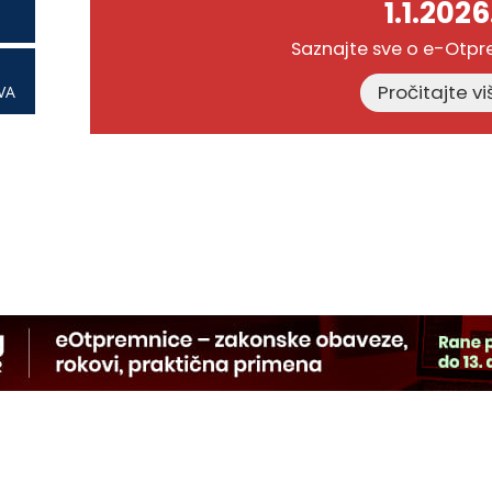
1.1.2026
Saznajte sve o e-Otp
VA