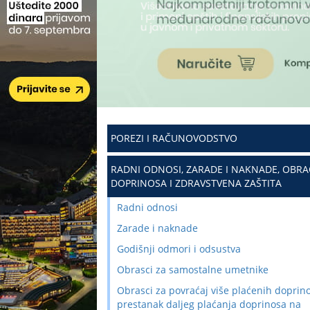
POREZI I RAČUNOVODSTVO
RADNI ODNOSI, ZARADE I NAKNADE, OBR
DOPRINOSA I ZDRAVSTVENA ZAŠTITA
Radni odnosi
Zarade i naknade
Godišnji odmori i odsustva
Obrasci za samostalne umetnike
Obrasci za povraćaj više plaćenih doprino
prestanak daljeg plaćanja doprinosa na