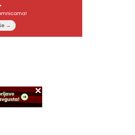
.
remnicama!
Pročitajte više →