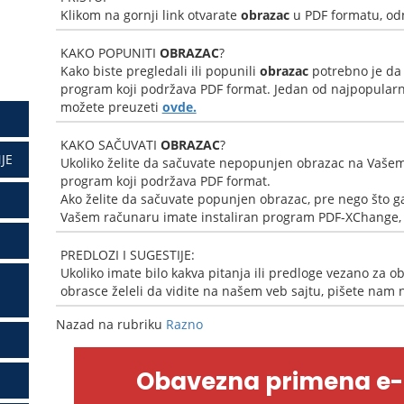
Klikom na gornji link otvarate
obrazac
u PDF formatu, od
KAKO POPUNITI
OBRAZAC
?
Kako biste pregledali ili popunili
obrazac
potrebno je da
program koji podržava PDF format. Jedan od najpopularni
možete preuzeti
ovde.
KAKO SAČUVATI
OBRAZAC
?
JE
Ukoliko želite da sačuvate nepopunjen obrazac na Vašem
program koji podržava PDF format.
Ako želite da sačuvate popunjen obrazac, pre nego što ga
Vašem računaru imate instaliran program PDF-XChange, k
PREDLOZI I SUGESTIJE:
Ukoliko imate bilo kakva pitanja ili predloge vezano za ob
obrasce želeli da vidite na našem veb sajtu, pišete nam
Nazad na rubriku
Razno
Obavezna primena e