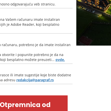
nosno odgovarajuću veb stranicu.
 na Vašem računaru imate instaliran
jih je Adobe Reader, koji besplatno
 računaru, potrebno je da imate instaliran
 otvorite i popunite potrebno je da na
oji besplatno možete preuzeti...
ovde.
rasce ili imate sugestije koje biste dodatne
 na adresu
redakcija@paragraf.rs
-Otpremnica od