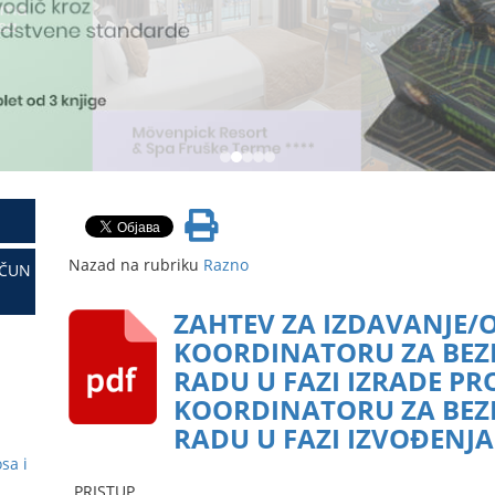
Nazad na rubriku
Razno
AČUN
ZAHTEV ZA IZDAVANJE/
KOORDINATORU ZA BEZB
RADU U FAZI IZRADE P
KOORDINATORU ZA BEZB
RADU U FAZI IZVOĐENJ
sa i
PRISTUP