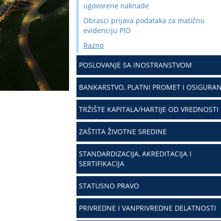
ugovorene naknade
Obrasci prijava podataka za matičnu
evidenciju PIO
Razno
POSLOVANJE SA INOSTRANSTVOM
BANKARSTVO, PLATNI PROMET I OSIGURAN
TRŽIŠTE KAPITALA/HARTIJE OD VREDNOSTI
ZAŠTITA ŽIVOTNE SREDINE
STANDARDIZACIJA, AKREDITACIJA I
SERTIFIKACIJA
STATUSNO PRAVO
PRIVREDNE I VANPRIVREDNE DELATNOSTI