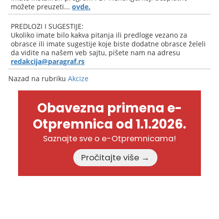
možete preuzeti...
ovde.
PREDLOZI I SUGESTIJE:
Ukoliko imate bilo kakva pitanja ili predloge vezano za
obrasce ili imate sugestije koje biste dodatne obrasce želeli
da vidite na našem veb sajtu, pišete nam na adresu
redakcija@paragraf.rs
Nazad na rubriku
Akcize
Obavezna primena e-
Otpremnica od 1.1.2026.
Saznajte sve o e-Otpremnicama!
Pročitajte više →