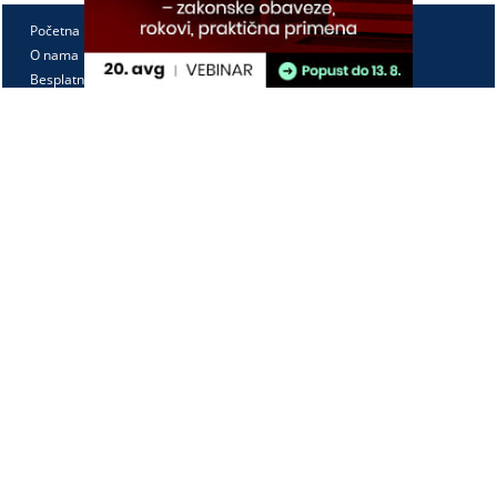
Početna
O nama
Besplatno
Pretplata
Vebinari
Korisnički kutak
Kontakt
Paragraf Lex d.o.o.
PIB: 104830593
Matični broj: 20240156
Tekući račun:
105-3029346-18
160-0000000380290-23
Radno vreme:
Ponedeljak - petak
7:30 - 15:30
Kontaktirajte nas: