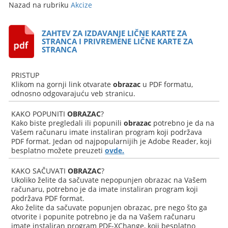
Nazad na rubriku
Akcize
ZAHTEV ZA IZDAVANJE LIČNE KARTE ZA
STRANCA I PRIVREMENE LIČNE KARTE ZA
STRANCA
PRISTUP
Klikom na gornji link otvarate
obrazac
u PDF formatu,
odnosno odgovarajuću veb stranicu.
KAKO POPUNITI
OBRAZAC
?
Kako biste pregledali ili popunili
obrazac
potrebno je da na
Vašem računaru imate instaliran program koji podržava
PDF format. Jedan od najpopularnijih je Adobe Reader, koji
besplatno možete preuzeti
ovde.
KAKO SAČUVATI
OBRAZAC
?
Ukoliko želite da sačuvate nepopunjen obrazac na Vašem
računaru, potrebno je da imate instaliran program koji
podržava PDF format.
Ako želite da sačuvate popunjen obrazac, pre nego što ga
otvorite i popunite potrebno je da na Vašem računaru
imate instaliran program PDF-XChange, koji besplatno