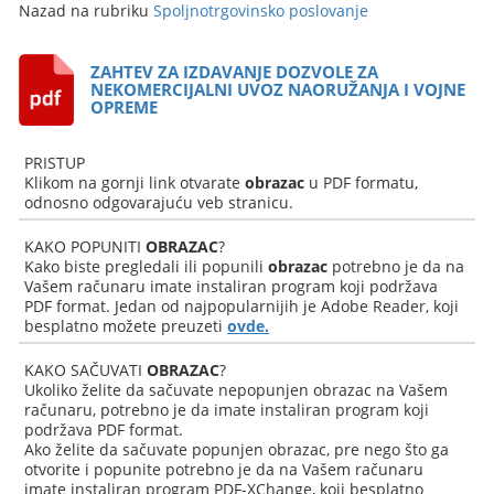
Nazad na rubriku
Spoljnotrgovinsko poslovanje
ZAHTEV ZA IZDAVANJE DOZVOLE ZA
NEKOMERCIJALNI UVOZ NAORUŽANJA I VOJNE
OPREME
PRISTUP
Klikom na gornji link otvarate
obrazac
u PDF formatu,
odnosno odgovarajuću veb stranicu.
KAKO POPUNITI
OBRAZAC
?
Kako biste pregledali ili popunili
obrazac
potrebno je da na
Vašem računaru imate instaliran program koji podržava
PDF format. Jedan od najpopularnijih je Adobe Reader, koji
besplatno možete preuzeti
ovde.
KAKO SAČUVATI
OBRAZAC
?
Ukoliko želite da sačuvate nepopunjen obrazac na Vašem
računaru, potrebno je da imate instaliran program koji
podržava PDF format.
Ako želite da sačuvate popunjen obrazac, pre nego što ga
otvorite i popunite potrebno je da na Vašem računaru
imate instaliran program PDF-XChange, koji besplatno