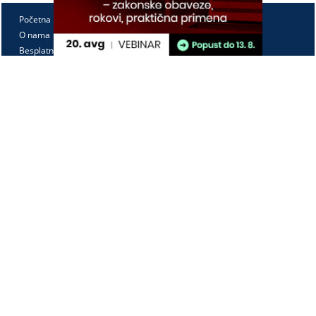
Početna
O nama
Besplatno
Pretplata
Vebinari
Korisnički kutak
Kontakt
Paragraf Lex d.o.o.
PIB: 104830593
Matični broj: 20240156
Tekući račun:
105-3029346-18
160-0000000380290-23
Radno vreme:
Ponedeljak - petak
7:30 - 15:30
Kontaktirajte nas: