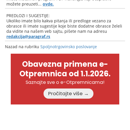
možete preuzeti...
ovde.
PREDLOZI I SUGESTIJE:
Ukoliko imate bilo kakva pitanja ili predloge vezano za
obrasce ili imate sugestije koje biste dodatne obrasce želeli
da vidite na našem veb sajtu, pišete nam na adresu
redakcija@paragraf.rs
Nazad na rubriku
Spoljnotrgovinsko poslovanje
Obavezna primena e-
Otpremnica od 1.1.2026.
Saznajte sve o e-Otpremnicama!
Pročitajte više →