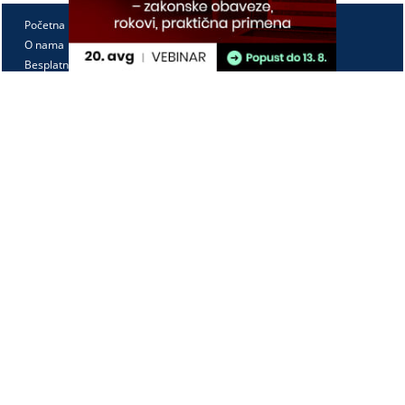
Početna
O nama
Besplatno
Pretplata
Vebinari
Korisnički kutak
Kontakt
Paragraf Lex d.o.o.
PIB: 104830593
Matični broj: 20240156
Tekući račun:
105-3029346-18
160-0000000380290-23
Radno vreme:
Ponedeljak - petak
7:30 - 15:30
Kontaktirajte nas: