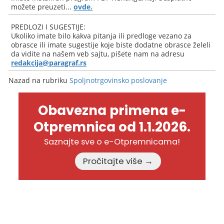
možete preuzeti...
ovde.
PREDLOZI I SUGESTIJE:
Ukoliko imate bilo kakva pitanja ili predloge vezano za
obrasce ili imate sugestije koje biste dodatne obrasce želeli
da vidite na našem veb sajtu, pišete nam na adresu
redakcija@paragraf.rs
Nazad na rubriku
Spoljnotrgovinsko poslovanje
Obavezna primena e-
Otpremnica od 1.1.2026.
Saznajte sve o e-Otpremnicama!
Pročitajte više →