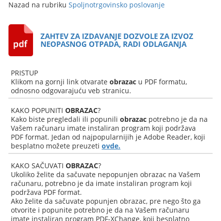
Nazad na rubriku
Spoljnotrgovinsko poslovanje
ZAHTEV ZA IZDAVANJE DOZVOLE ZA IZVOZ
NEOPASNOG OTPADA, RADI ODLAGANJA
PRISTUP
Klikom na gornji link otvarate
obrazac
u PDF formatu,
odnosno odgovarajuću veb stranicu.
KAKO POPUNITI
OBRAZAC
?
Kako biste pregledali ili popunili
obrazac
potrebno je da na
Vašem računaru imate instaliran program koji podržava
PDF format. Jedan od najpopularnijih je Adobe Reader, koji
besplatno možete preuzeti
ovde.
KAKO SAČUVATI
OBRAZAC
?
Ukoliko želite da sačuvate nepopunjen obrazac na Vašem
računaru, potrebno je da imate instaliran program koji
podržava PDF format.
Ako želite da sačuvate popunjen obrazac, pre nego što ga
otvorite i popunite potrebno je da na Vašem računaru
imate instaliran program PDF-XChange, koji besplatno