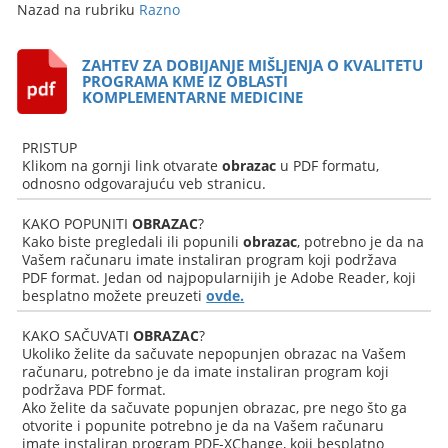
Nazad na rubriku
Razno
ZAHTEV ZA DOBIJANJE MIŠLJENJA O KVALITETU
PROGRAMA KME IZ OBLASTI
KOMPLEMENTARNE MEDICINE
PRISTUP
Klikom na gornji link otvarate
obrazac
u PDF formatu,
odnosno odgovarajuću veb stranicu.
KAKO POPUNITI
OBRAZAC
?
Kako biste pregledali ili popunili
obrazac
, potrebno je da na
Vašem računaru imate instaliran program koji podržava
PDF format. Jedan od najpopularnijih je Adobe Reader, koji
besplatno možete preuzeti
ovde.
KAKO SAČUVATI
OBRAZAC
?
Ukoliko želite da sačuvate nepopunjen obrazac na Vašem
računaru, potrebno je da imate instaliran program koji
podržava PDF format.
Ako želite da sačuvate popunjen obrazac, pre nego što ga
otvorite i popunite potrebno je da na Vašem računaru
imate instaliran program PDF-XChange, koji besplatno