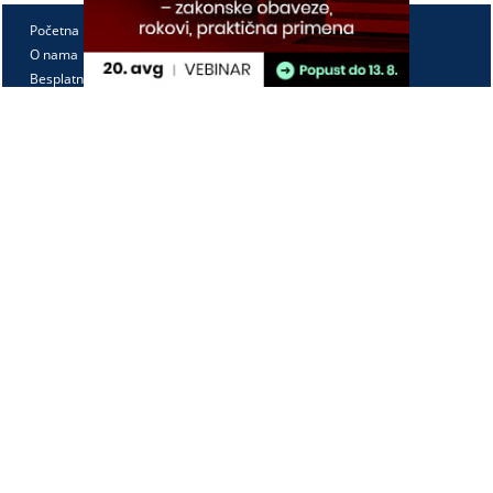
Početna
O nama
Besplatno
Pretplata
Vebinari
Korisnički kutak
Kontakt
Paragraf Lex d.o.o.
PIB: 104830593
Matični broj: 20240156
Tekući račun:
105-3029346-18
160-0000000380290-23
Radno vreme:
Ponedeljak - petak
7:30 - 15:30
Kontaktirajte nas: