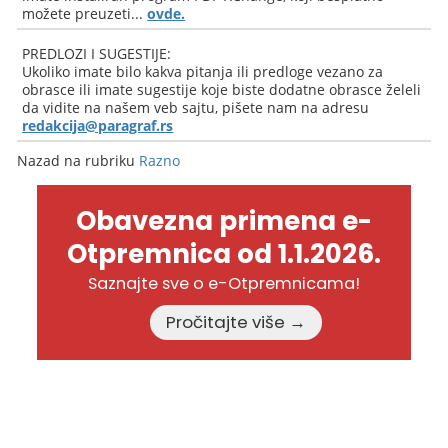
možete preuzeti...
ovde.
PREDLOZI I SUGESTIJE:
Ukoliko imate bilo kakva pitanja ili predloge vezano za
obrasce ili imate sugestije koje biste dodatne obrasce želeli
da vidite na našem veb sajtu, pišete nam na adresu
redakcija@paragraf.rs
Nazad na rubriku
Razno
Obavezna primena e-
Otpremnica od 1.1.2026.
Saznajte sve o e-Otpremnicama!
Pročitajte više →