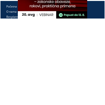
Početna
O nama
Besplatno
Pretplata
Vebinari
Korisnički kutak
Kontakt
Paragraf Lex d.o.o.
PIB: 104830593
Matični broj: 20240156
Tekući račun:
105-3029346-18
160-0000000380290-23
Radno vreme:
Ponedeljak - petak
7:30 - 15:30
Kontaktirajte nas: