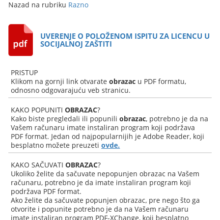
Nazad na rubriku
Razno
UVERENJE O POLOŽENOM ISPITU ZA LICENCU U
SOCIJALNOJ ZAŠTITI
PRISTUP
Klikom na gornji link otvarate
obrazac
u PDF formatu,
odnosno odgovarajuću veb stranicu.
KAKO POPUNITI
OBRAZAC
?
Kako biste pregledali ili popunili
obrazac
, potrebno je da na
Vašem računaru imate instaliran program koji podržava
PDF format. Jedan od najpopularnijih je Adobe Reader, koji
besplatno možete preuzeti
ovde.
KAKO SAČUVATI
OBRAZAC
?
Ukoliko želite da sačuvate nepopunjen obrazac na Vašem
računaru, potrebno je da imate instaliran program koji
podržava PDF format.
Ako želite da sačuvate popunjen obrazac, pre nego što ga
otvorite i popunite potrebno je da na Vašem računaru
imate instaliran program PDF-XChange, koji besplatno