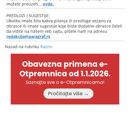
možete preuzeti...
ovde.
PREDLOZI I SUGESTIJE:
Ukoliko imate bilo kakva pitanja ili predloge vezano za
obrasce ili imate sugestije koje biste dodatne obrasce želeli
da vidite na našem veb sajtu, pišete nam na adresu
redakcija@paragraf.rs
Nazad na rubriku
Razno
Obavezna primena e-
Otpremnica od 1.1.2026.
Saznajte sve o e-Otpremnicama!
Pročitajte više →