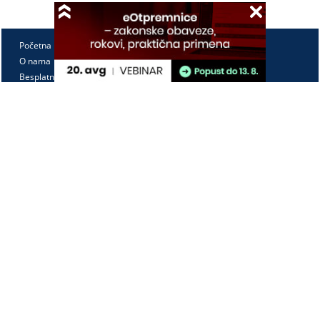
Početna
O nama
Besplatno
Pretplata
Vebinari
Korisnički kutak
Kontakt
Paragraf Lex d.o.o.
PIB: 104830593
Matični broj: 20240156
Tekući račun:
105-3029346-18
160-0000000380290-23
Radno vreme:
Ponedeljak - petak
7:30 - 15:30