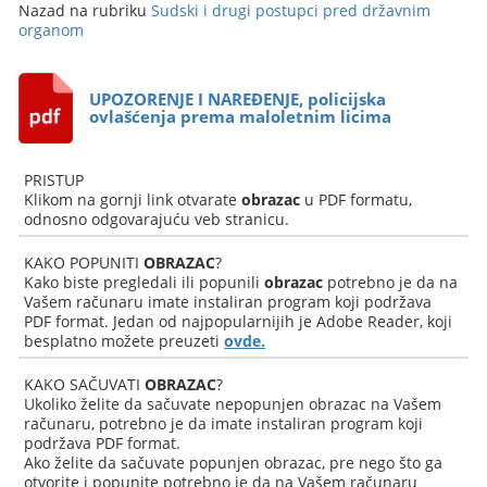
Nazad na rubriku
Sudski i drugi postupci pred državnim
organom
UPOZORENJE I NAREĐENJE, policijska
ovlašćenja prema maloletnim licima
PRISTUP
Klikom na gornji link otvarate
obrazac
u PDF formatu,
odnosno odgovarajuću veb stranicu.
KAKO POPUNITI
OBRAZAC
?
Kako biste pregledali ili popunili
obrazac
potrebno je da na
Vašem računaru imate instaliran program koji podržava
PDF format. Jedan od najpopularnijih je Adobe Reader, koji
besplatno možete preuzeti
ovde.
KAKO SAČUVATI
OBRAZAC
?
Ukoliko želite da sačuvate nepopunjen obrazac na Vašem
računaru, potrebno je da imate instaliran program koji
podržava PDF format.
Ako želite da sačuvate popunjen obrazac, pre nego što ga
otvorite i popunite potrebno je da na Vašem računaru