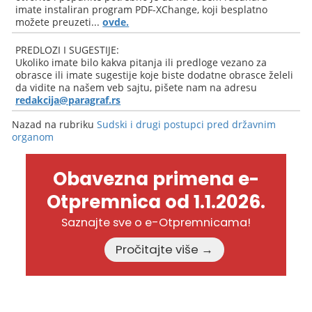
imate instaliran program PDF-XChange, koji besplatno
možete preuzeti...
ovde.
PREDLOZI I SUGESTIJE:
Ukoliko imate bilo kakva pitanja ili predloge vezano za
obrasce ili imate sugestije koje biste dodatne obrasce želeli
da vidite na našem veb sajtu, pišete nam na adresu
redakcija@paragraf.rs
Nazad na rubriku
Sudski i drugi postupci pred državnim
organom
Obavezna primena e-
Otpremnica od 1.1.2026.
Saznajte sve o e-Otpremnicama!
Pročitajte više →