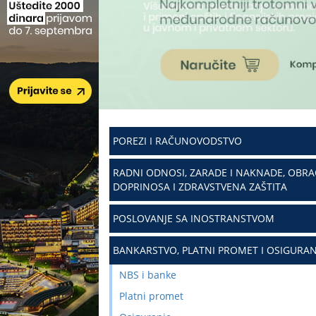
POREZI I RAČUNOVODSTVO
RADNI ODNOSI, ZARADE I NAKNADE, OBR
DOPRINOSA I ZDRAVSTVENA ZAŠTITA
POSLOVANJE SA INOSTRANSTVOM
BANKARSTVO, PLATNI PROMET I OSIGURAN
NBS i banke
Platni promet