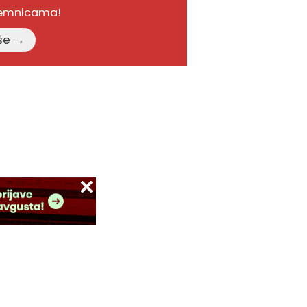
remnicama!
Pročitajte više →