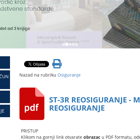
Nazad na rubriku
Osiguranje
AČUN
ST-3R REOSIGURANJE - 
REOSIGURANJE
JE
PRISTUP
Klikom na gornji link otvarate
obrazac
u PDF formatu, od