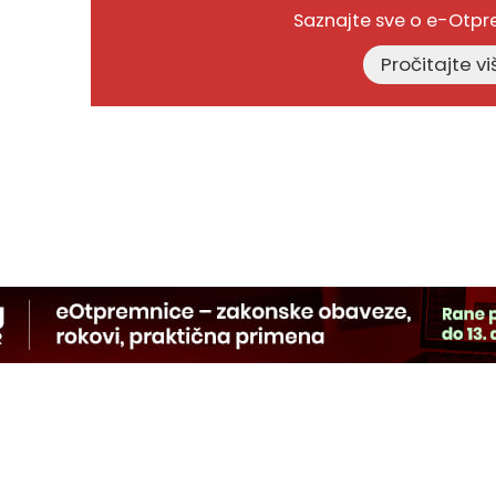
Saznajte sve o e-Otp