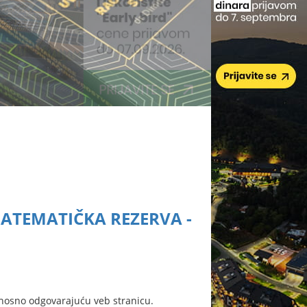
MATEMATIČKA REZERVA -
nosno odgovarajuću veb stranicu.