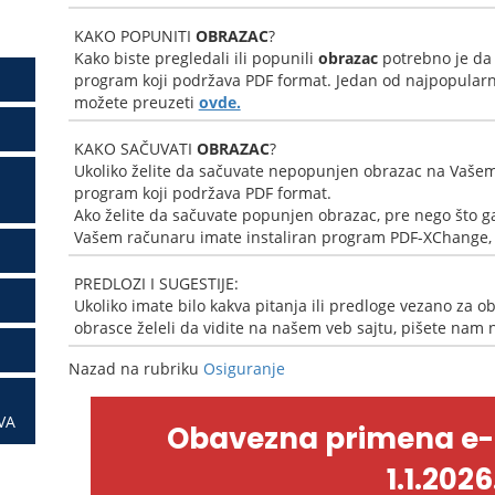
KAKO POPUNITI
OBRAZAC
?
Kako biste pregledali ili popunili
obrazac
potrebno je da
program koji podržava PDF format. Jedan od najpopularni
možete preuzeti
ovde.
KAKO SAČUVATI
OBRAZAC
?
Ukoliko želite da sačuvate nepopunjen obrazac na Vašem
program koji podržava PDF format.
Ako želite da sačuvate popunjen obrazac, pre nego što ga
Vašem računaru imate instaliran program PDF-XChange, k
PREDLOZI I SUGESTIJE:
Ukoliko imate bilo kakva pitanja ili predloge vezano za ob
obrasce želeli da vidite na našem veb sajtu, pišete nam
Nazad na rubriku
Osiguranje
VA
Obavezna primena e
1.1.2026