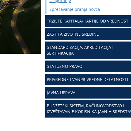
Osiguranje
Sprečavanje pranja novca
TRŽIŠTE KAPITALA/HARTIJE OD VREDNOSTI
ZAŠTITA ŽIVOTNE SREDINE
STANDARDIZACIJA, AKREDITACIJA I
SERTIFIKACIJA
STATUSNO PRAVO
PRIVREDNE I VANPRIVREDNE DELATNOSTI
JAVNA UPRAVA
BUDŽETSKI SISTEM, RAČUNOVODSTVO I
IZVEŠTAVANJE KORISNIKA JAVNIH SREDSTA