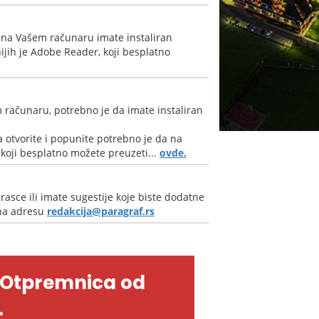
 na Vašem računaru imate instaliran
jih je Adobe Reader, koji besplatno
 računaru, potrebno je da imate instaliran
 otvorite i popunite potrebno je da na
oji besplatno možete preuzeti...
ovde.
rasce ili imate sugestije koje biste dodatne
 na adresu
redakcija@paragraf.rs
-Otpremnica od
.