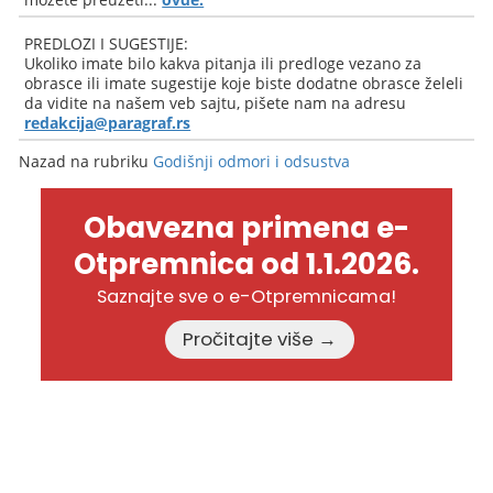
PREDLOZI I SUGESTIJE:
Ukoliko imate bilo kakva pitanja ili predloge vezano za
obrasce ili imate sugestije koje biste dodatne obrasce želeli
da vidite na našem veb sajtu, pišete nam na adresu
redakcija@paragraf.rs
Nazad na rubriku
Godišnji odmori i odsustva
Obavezna primena e-
Otpremnica od 1.1.2026.
Saznajte sve o e-Otpremnicama!
Pročitajte više →