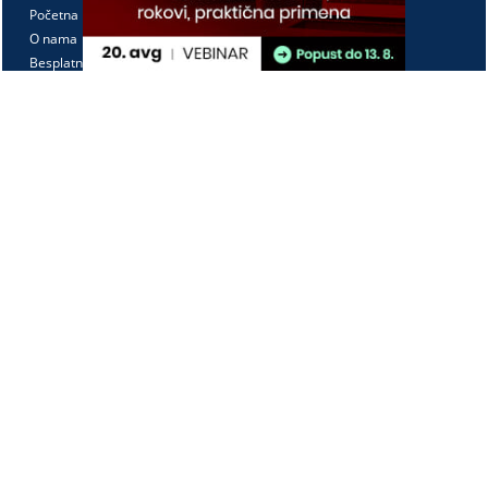
Početna
O nama
Besplatno
Pretplata
Vebinari
Korisnički kutak
Kontakt
Paragraf Lex d.o.o.
PIB: 104830593
Matični broj: 20240156
Tekući račun:
105-3029346-18
160-0000000380290-23
Radno vreme:
Ponedeljak - petak
7:30 - 15:30
Kontaktirajte nas:
online@paragraf.rs