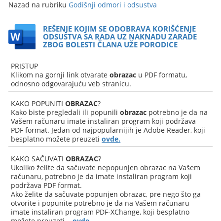
Nazad na rubriku
Godišnji odmori i odsustva
REŠENJE KOJIM SE ODOBRAVA KORIŠĆENJE
ODSUSTVA SA RADA UZ NAKNADU ZARADE
ZBOG BOLESTI ČLANA UŽE PORODICE
PRISTUP
Klikom na gornji link otvarate
obrazac
u PDF formatu,
odnosno odgovarajuću veb stranicu.
KAKO POPUNITI
OBRAZAC
?
Kako biste pregledali ili popunili
obrazac
potrebno je da na
Vašem računaru imate instaliran program koji podržava
PDF format. Jedan od najpopularnijih je Adobe Reader, koji
besplatno možete preuzeti
ovde.
KAKO SAČUVATI
OBRAZAC
?
Ukoliko želite da sačuvate nepopunjen obrazac na Vašem
računaru, potrebno je da imate instaliran program koji
podržava PDF format.
Ako želite da sačuvate popunjen obrazac, pre nego što ga
otvorite i popunite potrebno je da na Vašem računaru
imate instaliran program PDF-XChange, koji besplatno
možete preuzeti...
ovde.