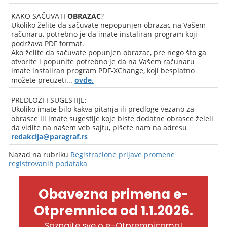
KAKO SAČUVATI
OBRAZAC
?
Ukoliko želite da sačuvate nepopunjen obrazac na Vašem
računaru, potrebno je da imate instaliran program koji
podržava PDF format.
Ako želite da sačuvate popunjen obrazac, pre nego što ga
otvorite i popunite potrebno je da na Vašem računaru
imate instaliran program PDF-XChange, koji besplatno
možete preuzeti...
ovde.
PREDLOZI I SUGESTIJE:
Ukoliko imate bilo kakva pitanja ili predloge vezano za
obrasce ili imate sugestije koje biste dodatne obrasce želeli
da vidite na našem veb sajtu, pišete nam na adresu
redakcija@paragraf.rs
Nazad na rubriku
Registracione prijave promene
registrovanih podataka
Obavezna primena e-
Otpremnica od 1.1.2026.
Saznajte sve o e-Otpremnicama!