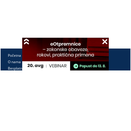
Početna
O nama
Besplatno
Pretplata
Vebinari
Korisnički kutak
Kontakt
Paragraf Lex d.o.o.
PIB: 104830593
Matični broj: 20240156
Tekući račun: