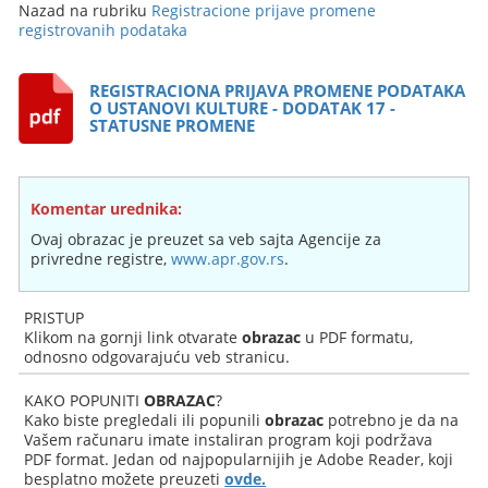
Nazad na rubriku
Registracione prijave promene
registrovanih podataka
REGISTRACIONA PRIJAVA PROMENE PODATAKA
O USTANOVI KULTURE - DODATAK 17 -
STATUSNE PROMENE
Komentar urednika:
Ovaj obrazac je preuzet sa veb sajta Agencije za
privredne registre,
www.apr.gov.rs
.
PRISTUP
Klikom na gornji link otvarate
obrazac
u PDF formatu,
odnosno odgovarajuću veb stranicu.
KAKO POPUNITI
OBRAZAC
?
Kako biste pregledali ili popunili
obrazac
potrebno je da na
Vašem računaru imate instaliran program koji podržava
PDF format. Jedan od najpopularnijih je Adobe Reader, koji
besplatno možete preuzeti
ovde.