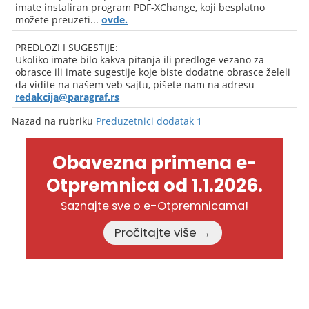
imate instaliran program PDF-XChange, koji besplatno
možete preuzeti...
ovde.
PREDLOZI I SUGESTIJE:
Ukoliko imate bilo kakva pitanja ili predloge vezano za
obrasce ili imate sugestije koje biste dodatne obrasce želeli
da vidite na našem veb sajtu, pišete nam na adresu
redakcija@paragraf.rs
Nazad na rubriku
Preduzetnici dodatak 1
Obavezna primena e-
Otpremnica od 1.1.2026.
Saznajte sve o e-Otpremnicama!
Pročitajte više →