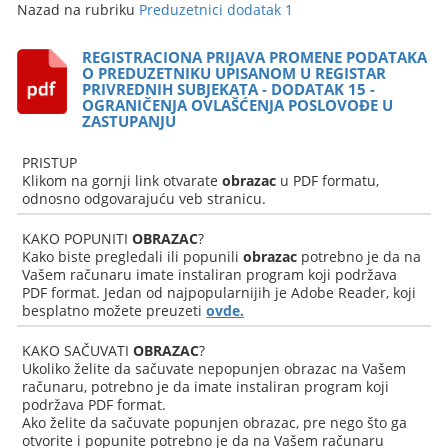
Nazad na rubriku
Preduzetnici dodatak 1
REGISTRACIONA PRIJAVA PROMENE PODATAKA
O PREDUZETNIKU UPISANOM U REGISTAR
PRIVREDNIH SUBJEKATA - DODATAK 15 -
OGRANIČENJA OVLAŠĆENJA POSLOVOĐE U
ZASTUPANJU
PRISTUP
Klikom na gornji link otvarate
obrazac
u PDF formatu,
odnosno odgovarajuću veb stranicu.
KAKO POPUNITI
OBRAZAC
?
Kako biste pregledali ili popunili
obrazac
potrebno je da na
Vašem računaru imate instaliran program koji podržava
PDF format. Jedan od najpopularnijih je Adobe Reader, koji
besplatno možete preuzeti
ovde.
KAKO SAČUVATI
OBRAZAC
?
Ukoliko želite da sačuvate nepopunjen obrazac na Vašem
računaru, potrebno je da imate instaliran program koji
podržava PDF format.
Ako želite da sačuvate popunjen obrazac, pre nego što ga
otvorite i popunite potrebno je da na Vašem računaru