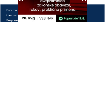
Početna
O nama
Besplatno
Pretplata
Vebinari
Korisnički kutak
Kontakt
Paragraf Lex d.o.o.
PIB: 104830593
Matični broj: 20240156
Tekući račun:
105-3029346-18
160-0000000380290-23
Radno vreme:
Ponedeljak - petak
7:30 - 15:30
Kontaktirajte nas: