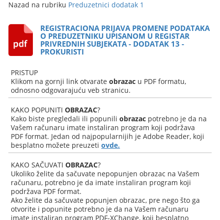
Nazad na rubriku
Preduzetnici dodatak 1
REGISTRACIONA PRIJAVA PROMENE PODATAKA
O PREDUZETNIKU UPISANOM U REGISTAR
PRIVREDNIH SUBJEKATA - DODATAK 13 -
PROKURISTI
PRISTUP
Klikom na gornji link otvarate
obrazac
u PDF formatu,
odnosno odgovarajuću veb stranicu.
KAKO POPUNITI
OBRAZAC
?
Kako biste pregledali ili popunili
obrazac
potrebno je da na
Vašem računaru imate instaliran program koji podržava
PDF format. Jedan od najpopularnijih je Adobe Reader, koji
besplatno možete preuzeti
ovde.
KAKO SAČUVATI
OBRAZAC
?
Ukoliko želite da sačuvate nepopunjen obrazac na Vašem
računaru, potrebno je da imate instaliran program koji
podržava PDF format.
Ako želite da sačuvate popunjen obrazac, pre nego što ga
otvorite i popunite potrebno je da na Vašem računaru
imate instaliran program PDF-XChange, koji besplatno