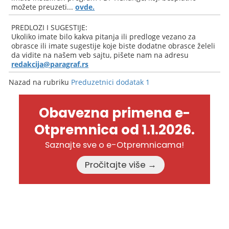
možete preuzeti...
ovde.
PREDLOZI I SUGESTIJE:
Ukoliko imate bilo kakva pitanja ili predloge vezano za
obrasce ili imate sugestije koje biste dodatne obrasce želeli
da vidite na našem veb sajtu, pišete nam na adresu
redakcija@paragraf.rs
Nazad na rubriku
Preduzetnici dodatak 1
Obavezna primena e-
Otpremnica od 1.1.2026.
Saznajte sve o e-Otpremnicama!
Pročitajte više →