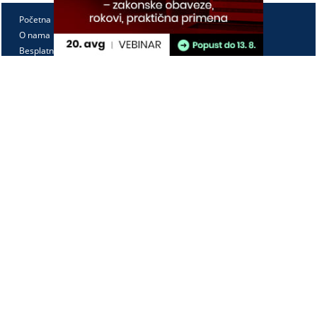
Početna
O nama
Besplatno
Pretplata
Vebinari
Korisnički kutak
Kontakt
Paragraf Lex d.o.o.
PIB: 104830593
Matični broj: 20240156
Tekući račun:
105-3029346-18
160-0000000380290-23
Radno vreme:
Ponedeljak - petak
7:30 - 15:30
Kontaktirajte nas: