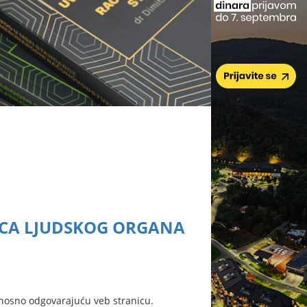
CA LJUDSKOG ORGANA
nosno odgovarajuću veb stranicu.