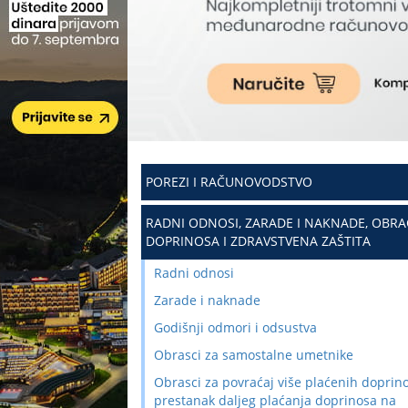
POREZI I RAČUNOVODSTVO
RADNI ODNOSI, ZARADE I NAKNADE, OBR
DOPRINOSA I ZDRAVSTVENA ZAŠTITA
Radni odnosi
Zarade i naknade
Godišnji odmori i odsustva
Obrasci za samostalne umetnike
Obrasci za povraćaj više plaćenih doprino
prestanak daljeg plaćanja doprinosa na