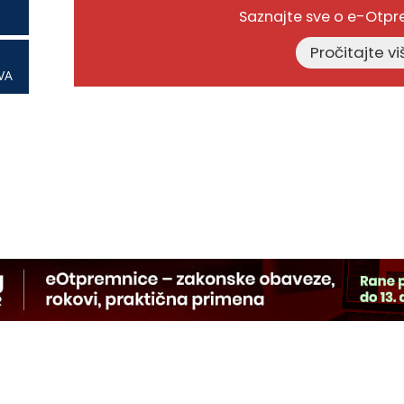
Saznajte sve o e-Otp
VA