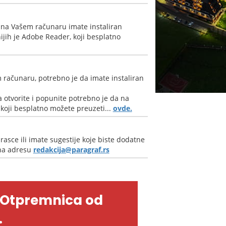
 na Vašem računaru imate instaliran
jih je Adobe Reader, koji besplatno
 računaru, potrebno je da imate instaliran
 otvorite i popunite potrebno je da na
oji besplatno možete preuzeti...
ovde.
rasce ili imate sugestije koje biste dodatne
 na adresu
redakcija@paragraf.rs
-Otpremnica od
.