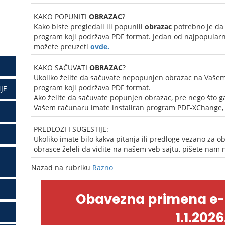
KAKO POPUNITI
OBRAZAC
?
Kako biste pregledali ili popunili
obrazac
potrebno je da
program koji podržava PDF format. Jedan od najpopularni
možete preuzeti
ovde.
KAKO SAČUVATI
OBRAZAC
?
Ukoliko želite da sačuvate nepopunjen obrazac na Vašem
program koji podržava PDF format.
JE
Ako želite da sačuvate popunjen obrazac, pre nego što ga
Vašem računaru imate instaliran program PDF-XChange, k
PREDLOZI I SUGESTIJE:
Ukoliko imate bilo kakva pitanja ili predloge vezano za ob
obrasce želeli da vidite na našem veb sajtu, pišete nam
Nazad na rubriku
Razno
Obavezna primena e
1.1.2026