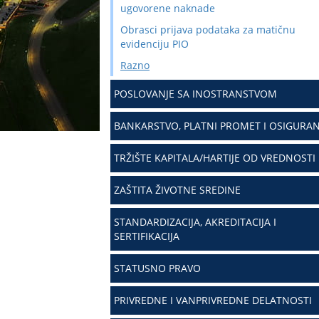
ugovorene naknade
Obrasci prijava podataka za matičnu
evidenciju PIO
Razno
POSLOVANJE SA INOSTRANSTVOM
BANKARSTVO, PLATNI PROMET I OSIGURAN
TRŽIŠTE KAPITALA/HARTIJE OD VREDNOSTI
ZAŠTITA ŽIVOTNE SREDINE
STANDARDIZACIJA, AKREDITACIJA I
SERTIFIKACIJA
STATUSNO PRAVO
PRIVREDNE I VANPRIVREDNE DELATNOSTI