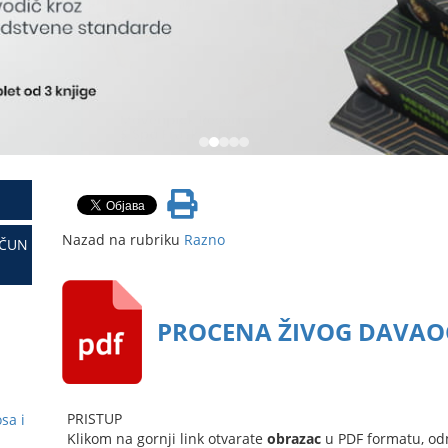
Nazad na rubriku
Razno
AČUN
PROCENA ŽIVOG DAVAO
PRISTUP
sa i
Klikom na gornji link otvarate
obrazac
u PDF formatu, od