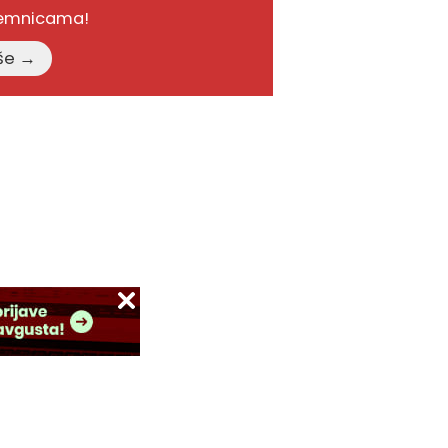
remnicama!
Pročitajte više →