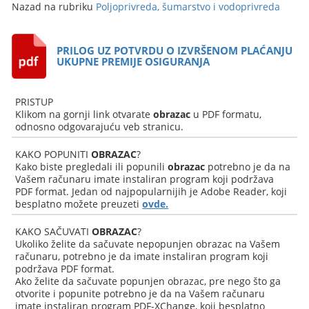
Nazad na rubriku
Poljoprivreda, šumarstvo i vodoprivreda
PRILOG UZ POTVRDU O IZVRŠENOM PLAĆANJU
UKUPNE PREMIJE OSIGURANJA
PRISTUP
Klikom na gornji link otvarate
obrazac
u PDF formatu,
odnosno odgovarajuću veb stranicu.
KAKO POPUNITI
OBRAZAC
?
Kako biste pregledali ili popunili
obrazac
potrebno je da na
Vašem računaru imate instaliran program koji podržava
PDF format. Jedan od najpopularnijih je Adobe Reader, koji
besplatno možete preuzeti
ovde.
KAKO SAČUVATI
OBRAZAC
?
Ukoliko želite da sačuvate nepopunjen obrazac na Vašem
računaru, potrebno je da imate instaliran program koji
podržava PDF format.
Ako želite da sačuvate popunjen obrazac, pre nego što ga
otvorite i popunite potrebno je da na Vašem računaru
imate instaliran program PDF-XChange, koji besplatno