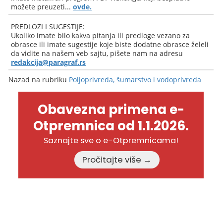
možete preuzeti...
ovde.
PREDLOZI I SUGESTIJE:
Ukoliko imate bilo kakva pitanja ili predloge vezano za
obrasce ili imate sugestije koje biste dodatne obrasce želeli
da vidite na našem veb sajtu, pišete nam na adresu
redakcija@paragraf.rs
Nazad na rubriku
Poljoprivreda, šumarstvo i vodoprivreda
Obavezna primena e-
Otpremnica od 1.1.2026.
Saznajte sve o e-Otpremnicama!
Pročitajte više →