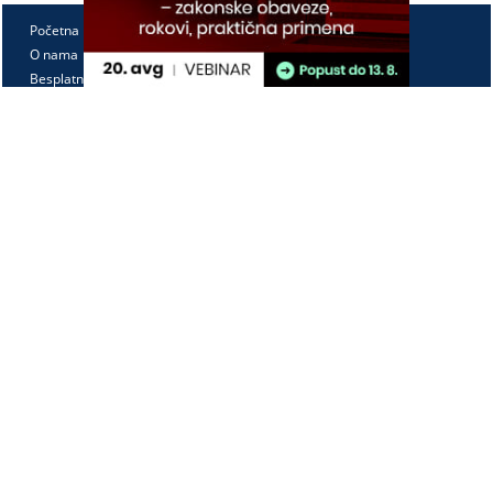
Početna
O nama
Besplatno
Pretplata
Vebinari
Korisnički kutak
Kontakt
Paragraf Lex d.o.o.
PIB: 104830593
Matični broj: 20240156
Tekući račun:
105-3029346-18
160-0000000380290-23
Radno vreme:
Ponedeljak - petak
7:30 - 15:30
Kontaktirajte nas: