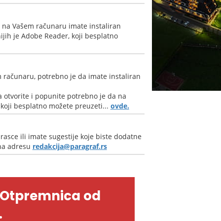
a na Vašem računaru imate instaliran
jih je Adobe Reader, koji besplatno
 računaru, potrebno je da imate instaliran
 otvorite i popunite potrebno je da na
oji besplatno možete preuzeti...
ovde.
rasce ili imate sugestije koje biste dodatne
 na adresu
redakcija@paragraf.rs
-Otpremnica od
.