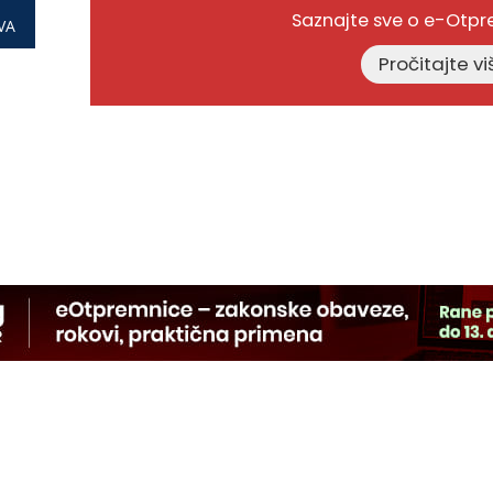
Saznajte sve o e-Otp
VA