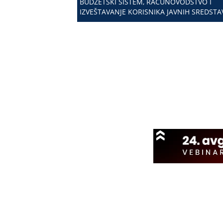
BUDŽETSKI SISTEM, RAČUNOVODSTVO I
IZVEŠTAVANJE KORISNIKA JAVNIH SREDSTA