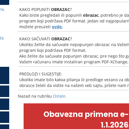
ma,
KAKO POPUNITI
OBRAZAC
?
Kako biste pregledali ili popunili
obrazac
, potrebno je d
program koji podržava PDF format. Jedan od najpopularni
možete preuzeti
ovde.
ta
KAKO SAČUVATI
OBRAZAC
?
Ukoliko želite da sačuvate nepopunjen obrazac na Vašem
program koji podržava PDF format.
Ako želite da sačuvate popunjen obrazac, pre nego što ga
Vašem računaru imate instaliran program PDF-XChange, k
PREDLOZI I SUGESTIJE:
Ukoliko imate bilo kakva pitanja ili predloge vezano za ob
obrasce želeli da vidite na našem veb sajtu, pišete nam
Nazad na rubriku
Ostalo
Obavezna primena e
1.1.2026