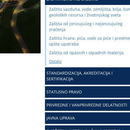
Zaštita vazduha, vode, zemljišta, bilja, šu
geoloških resursa i životinjskog sveta
Zaštita od jonizujućeg i nejonizujućeg
zračenja
Zaštita hrane, pića, vode za piće i predme
opšte upotrebe
Zaštita od opasnih i otpadnih materija
Ostalo
STANDARDIZACIJA, AKREDITACIJA I
SERTIFIKACIJA
STATUSNO PRAVO
PRIVREDNE I VANPRIVREDNE DELATNOSTI
JAVNA UPRAVA