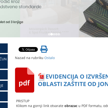
Nazad na rubriku
Ostalo
AČUN
EVIDENCIJA O IZVRŠE
OBLASTI ZAŠTITE OD JO
JE
PRISTUP
Klikom na gornji link otvarate
obrazac
u PDF formatu, od