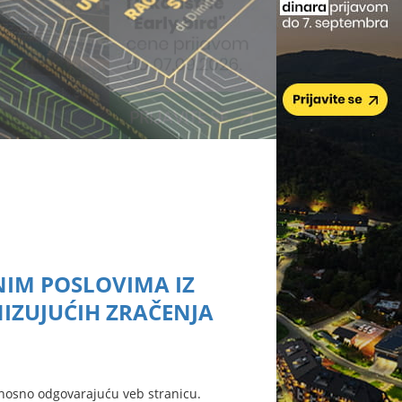
NIM POSLOVIMA IZ
NIZUJUĆIH ZRAČENJA
nosno odgovarajuću veb stranicu.