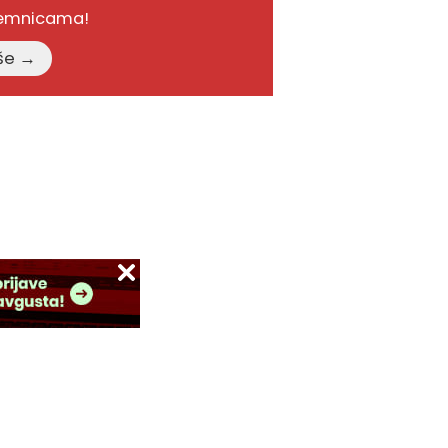
remnicama!
Pročitajte više →