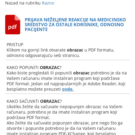
Nazad na rubriku
Razno
PRIJAVA NEŽELJENE REAKCIJE NA MEDICINSKO
SREDSTVO ZA OSTALE KORISNIKE, ODNOSNO
PACIJENTE
PRISTUP
Klikom na gornji link otvarate
obrazac
u PDF formatu,
odnosno odgovarajuću veb stranicu.
KAKO POPUNITI
OBRAZAC
?
Kako biste pregledali ili popunili
obrazac
potrebno je da na
Vašem računaru imate instaliran program koji podržava
PDF format. Jedan od najpopularnijih je Adobe Reader, koji
besplatno možete preuzeti
ovde.
KAKO SAČUVATI
OBRAZAC
?
Ukoliko želite da sačuvate nepopunjen obrazac na Vašem
računaru, potrebno je da imate instaliran program koji
podržava PDF format.
Ako želite da sačuvate popunjen obrazac, pre nego što ga
otvorite i popunite potrebno je da na Vašem računaru
imate instaliran program PDF-XChange, koji besplatno