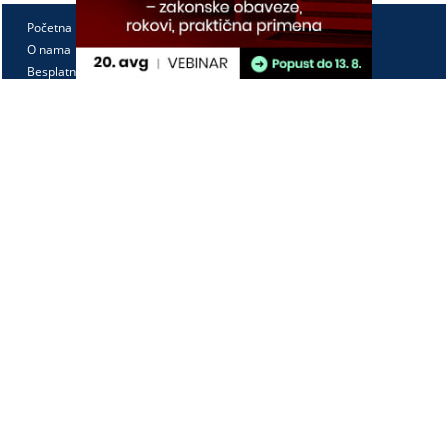
Početna
O nama
Besplatno
Pretplata
Vebinari
Korisnički kutak
Kontakt
Paragraf Lex d.o.o.
PIB: 104830593
Matični broj: 20240156
Tekući račun:
105-3029346-18
160-0000000380290-23
Radno vreme:
Ponedeljak - petak
7:30 - 15:30
Kontaktirajte nas: