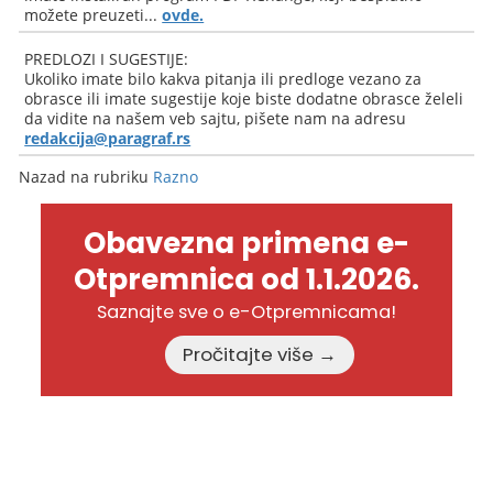
možete preuzeti...
ovde.
PREDLOZI I SUGESTIJE:
Ukoliko imate bilo kakva pitanja ili predloge vezano za
obrasce ili imate sugestije koje biste dodatne obrasce želeli
da vidite na našem veb sajtu, pišete nam na adresu
redakcija@paragraf.rs
Nazad na rubriku
Razno
Obavezna primena e-
Otpremnica od 1.1.2026.
Saznajte sve o e-Otpremnicama!
Pročitajte više →