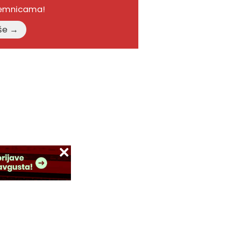
remnicama!
Pročitajte više →