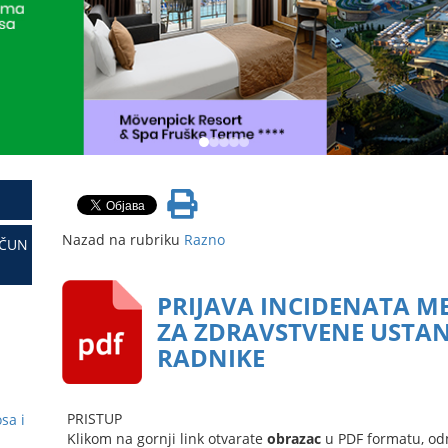
Nazad na rubriku
Razno
AČUN
PRIJAVA INCIDENATA M
ZA ZDRAVSTVENE USTAN
RADNIKE
PRISTUP
sa i
Klikom na gornji link otvarate
obrazac
u PDF formatu, od