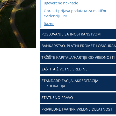
ugovorene naknade
Obrasci prijava podataka za matičnu
evidenciju PIO
Razno
POSLOVANJE SA INOSTRANSTVOM
BANKARSTVO, PLATNI PROMET I OSIGURAN
TRŽIŠTE KAPITALA/HARTIJE OD VREDNOSTI
ZAŠTITA ŽIVOTNE SREDINE
STANDARDIZACIJA, AKREDITACIJA I
SERTIFIKACIJA
STATUSNO PRAVO
PRIVREDNE I VANPRIVREDNE DELATNOSTI