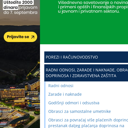
POREZI I RAČUNOVODSTVO
RADNI ODNOSI, ZARADE I NAKNADE, OBR
DOPRINOSA I ZDRAVSTVENA ZAŠTITA
Radni odnosi
Zarade i naknade
Godišnji odmori i odsustva
Obrasci za samostalne umetnike
Obrasci za povraćaj više plaćenih doprino
prestanak daljeg plaćanja doprinosa na