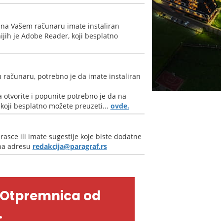
 na Vašem računaru imate instaliran
jih je Adobe Reader, koji besplatno
 računaru, potrebno je da imate instaliran
 otvorite i popunite potrebno je da na
oji besplatno možete preuzeti...
ovde.
rasce ili imate sugestije koje biste dodatne
 na adresu
redakcija@paragraf.rs
-Otpremnica od
.