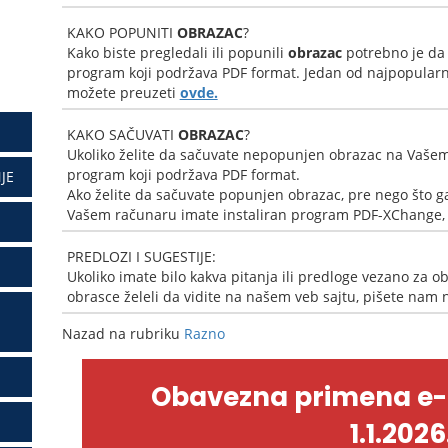
KAKO POPUNITI
OBRAZAC
?
Kako biste pregledali ili popunili
obrazac
potrebno je da
program koji podržava PDF format. Jedan od najpopularni
možete preuzeti
ovde.
KAKO SAČUVATI
OBRAZAC
?
Ukoliko želite da sačuvate nepopunjen obrazac na Vašem
program koji podržava PDF format.
JE
Ako želite da sačuvate popunjen obrazac, pre nego što ga
Vašem računaru imate instaliran program PDF-XChange, k
PREDLOZI I SUGESTIJE:
Ukoliko imate bilo kakva pitanja ili predloge vezano za ob
obrasce želeli da vidite na našem veb sajtu, pišete nam
Nazad na rubriku
Razno
Obavezna primena e
1.1.2026