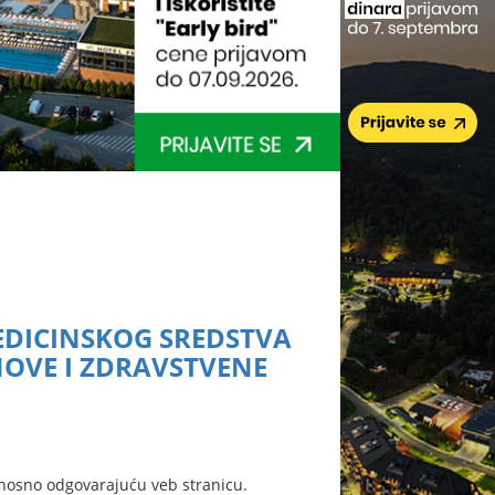
EDICINSKOG SREDSTVA
OVE I ZDRAVSTVENE
nosno odgovarajuću veb stranicu.