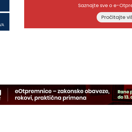
Saznajte sve o e-Otp
VA