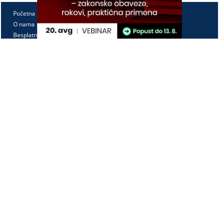
Početna
O nama
Besplatno
Pretplata
Vebinari
Korisnički kutak
Kontakt
Paragraf Lex d.o.o.
PIB: 104830593
Matični broj: 20240156
Tekući račun:
105-3029346-18
160-0000000380290-23
Radno vreme:
Ponedeljak - petak
7:30 - 15:30
Kontaktirajte nas: