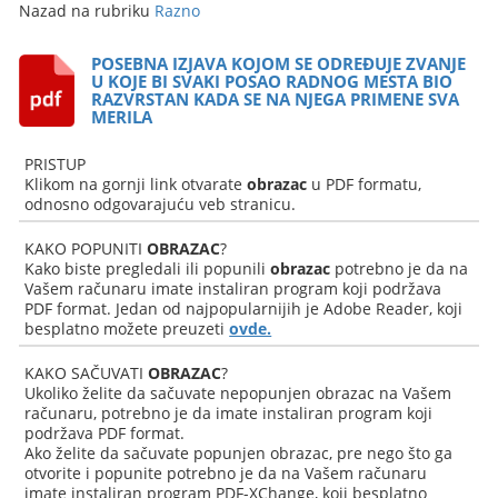
Nazad na rubriku
Razno
POSEBNA IZJAVA KOJOM SE ODREĐUJE ZVANJE
U KOJE BI SVAKI POSAO RADNOG MESTA BIO
RAZVRSTAN KADA SE NA NJEGA PRIMENE SVA
MERILA
PRISTUP
Klikom na gornji link otvarate
obrazac
u PDF formatu,
odnosno odgovarajuću veb stranicu.
KAKO POPUNITI
OBRAZAC
?
Kako biste pregledali ili popunili
obrazac
potrebno je da na
Vašem računaru imate instaliran program koji podržava
PDF format. Jedan od najpopularnijih je Adobe Reader, koji
besplatno možete preuzeti
ovde.
KAKO SAČUVATI
OBRAZAC
?
Ukoliko želite da sačuvate nepopunjen obrazac na Vašem
računaru, potrebno je da imate instaliran program koji
podržava PDF format.
Ako želite da sačuvate popunjen obrazac, pre nego što ga
otvorite i popunite potrebno je da na Vašem računaru
imate instaliran program PDF-XChange, koji besplatno