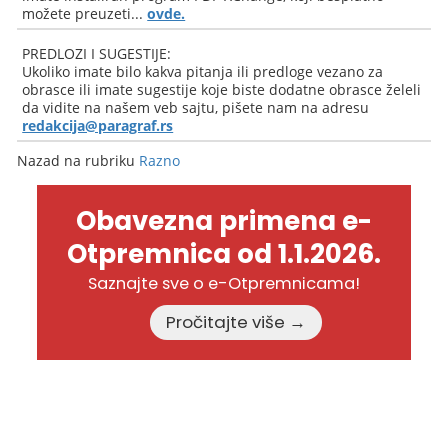
možete preuzeti...
ovde.
PREDLOZI I SUGESTIJE:
Ukoliko imate bilo kakva pitanja ili predloge vezano za
obrasce ili imate sugestije koje biste dodatne obrasce želeli
da vidite na našem veb sajtu, pišete nam na adresu
redakcija@paragraf.rs
Nazad na rubriku
Razno
Obavezna primena e-
Otpremnica od 1.1.2026.
Saznajte sve o e-Otpremnicama!
Pročitajte više →