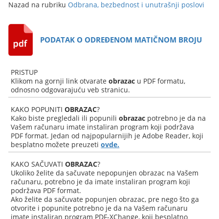
Nazad na rubriku
Odbrana, bezbednost i unutrašnji poslovi
PODATAK O ODREĐENOM MATIČNOM BROJU
PRISTUP
Klikom na gornji link otvarate
obrazac
u PDF formatu,
odnosno odgovarajuću veb stranicu.
KAKO POPUNITI
OBRAZAC
?
Kako biste pregledali ili popunili
obrazac
potrebno je da na
Vašem računaru imate instaliran program koji podržava
PDF format. Jedan od najpopularnijih je Adobe Reader, koji
besplatno možete preuzeti
ovde.
KAKO SAČUVATI
OBRAZAC
?
Ukoliko želite da sačuvate nepopunjen obrazac na Vašem
računaru, potrebno je da imate instaliran program koji
podržava PDF format.
Ako želite da sačuvate popunjen obrazac, pre nego što ga
otvorite i popunite potrebno je da na Vašem računaru
imate instaliran program PDF-XChange, koji besplatno