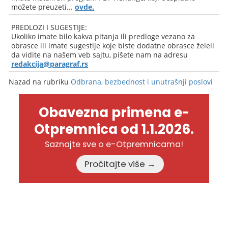
možete preuzeti...
ovde.
PREDLOZI I SUGESTIJE:
Ukoliko imate bilo kakva pitanja ili predloge vezano za
obrasce ili imate sugestije koje biste dodatne obrasce želeli
da vidite na našem veb sajtu, pišete nam na adresu
redakcija@paragraf.rs
Nazad na rubriku
Odbrana, bezbednost i unutrašnji poslovi
Obavezna primena e-
Otpremnica od 1.1.2026.
Saznajte sve o e-Otpremnicama!
Pročitajte više →