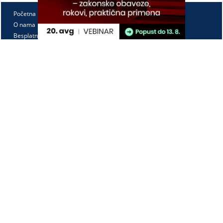
Početna
O nama
Besplatno
Pretplata
Vebinari
Korisnički kutak
Kontakt
Paragraf Lex d.o.o.
PIB: 104830593
Matični broj: 20240156
Tekući račun:
105-3029346-18
160-0000000380290-23
Radno vreme:
Ponedeljak - petak
7:30 - 15:30
Kontaktirajte nas: