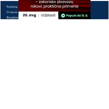
Početna
O nama
Besplatno
Pretplata
Vebinari
Korisnički kutak
Kontakt
Paragraf Lex d.o.o.
PIB: 104830593
Matični broj: 20240156
Tekući račun:
105-3029346-18
160-0000000380290-23
Radno vreme:
Ponedeljak - petak
7:30 - 15:30
Kontaktirajte nas: