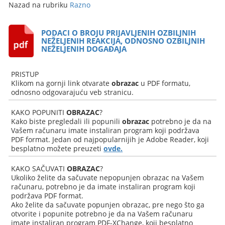
Nazad na rubriku
Razno
PODACI O BROJU PRIJAVLJENIH OZBILJNIH
NEŽELJENIH REAKCIJA, ODNOSNO OZBILJNIH
NEŽELJENIH DOGAĐAJA
PRISTUP
Klikom na gornji link otvarate
obrazac
u PDF formatu,
odnosno odgovarajuću veb stranicu.
KAKO POPUNITI
OBRAZAC
?
Kako biste pregledali ili popunili
obrazac
potrebno je da na
Vašem računaru imate instaliran program koji podržava
PDF format. Jedan od najpopularnijih je Adobe Reader, koji
besplatno možete preuzeti
ovde.
KAKO SAČUVATI
OBRAZAC
?
Ukoliko želite da sačuvate nepopunjen obrazac na Vašem
računaru, potrebno je da imate instaliran program koji
podržava PDF format.
Ako želite da sačuvate popunjen obrazac, pre nego što ga
otvorite i popunite potrebno je da na Vašem računaru
imate instaliran program PDF-XChange, koji besplatno