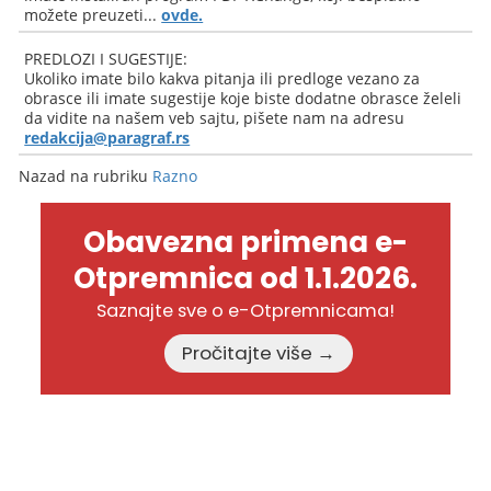
možete preuzeti...
ovde.
PREDLOZI I SUGESTIJE:
Ukoliko imate bilo kakva pitanja ili predloge vezano za
obrasce ili imate sugestije koje biste dodatne obrasce želeli
da vidite na našem veb sajtu, pišete nam na adresu
redakcija@paragraf.rs
Nazad na rubriku
Razno
Obavezna primena e-
Otpremnica od 1.1.2026.
Saznajte sve o e-Otpremnicama!
Pročitajte više →