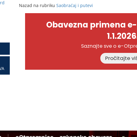
ard
Nazad na rubriku
Saobraćaj i putevi
Obavezna primena e
1.1.2026
Saznajte sve o e-Otp
VA