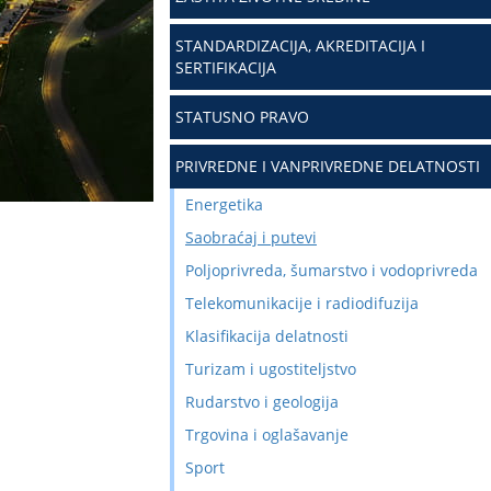
STANDARDIZACIJA, AKREDITACIJA I
SERTIFIKACIJA
STATUSNO PRAVO
PRIVREDNE I VANPRIVREDNE DELATNOSTI
Energetika
Saobraćaj i putevi
Poljoprivreda, šumarstvo i vodoprivreda
Telekomunikacije i radiodifuzija
Klasifikacija delatnosti
Turizam i ugostiteljstvo
Rudarstvo i geologija
Trgovina i oglašavanje
Sport