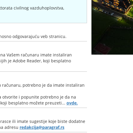
ktorata civilnog vazduhoplovstva,
nosno odgovarajuću veb stranicu.
 na Vašem računaru imate instaliran
jih je Adobe Reader, koji besplatno
 računaru, potrebno je da imate instaliran
 otvorite i popunite potrebno je da na
oji besplatno možete preuzeti...
ovde.
rasce ili imate sugestije koje biste dodatne
 na adresu
redakcija@paragraf.rs