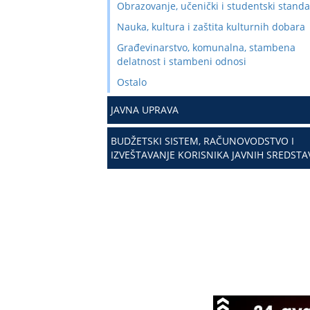
Obrazovanje, učenički i studentski stand
Nauka, kultura i zaštita kulturnih dobara
Građevinarstvo, komunalna, stambena
delatnost i stambeni odnosi
Ostalo
JAVNA UPRAVA
BUDŽETSKI SISTEM, RAČUNOVODSTVO I
IZVEŠTAVANJE KORISNIKA JAVNIH SREDSTA