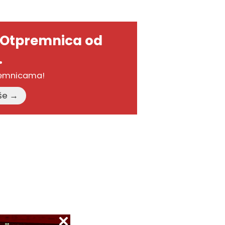
-Otpremnica od
.
remnicama!
Pročitajte više →