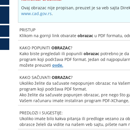
Ovaj obrazac nije propisan, preuzet je sa veb sajta Dire
www.cad.gov.rs
.
PRISTUP
Klikom na gornji link otvarate
obrazac
u PDF formatu, od
KAKO POPUNITI
OBRAZAC
?
Kako biste pregledali ili popunili
obrazac
potrebno je da
program koji podržava PDF format. Jedan od najpopularni
možete preuzeti
ovde.
KAKO SAČUVATI
OBRAZAC
?
Ukoliko želite da sačuvate nepopunjen obrazac na Vašem
program koji podržava PDF format.
Ako želite da sačuvate popunjen obrazac, pre nego što ga
Vašem računaru imate instaliran program PDF-XChange, k
PREDLOZI I SUGESTIJE:
Ukoliko imate bilo kakva pitanja ili predloge vezano za ob
obrasce želeli da vidite na našem veb sajtu, pišete nam