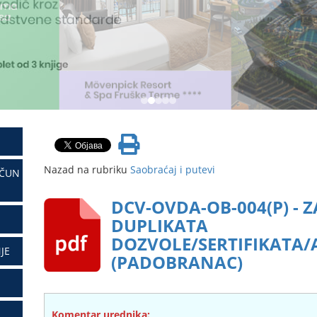
Nazad na rubriku
Saobraćaj i putevi
AČUN
DCV-OVDA-OB-004(P) - 
DUPLIKATA
DOZVOLE/SERTIFIKATA/
JE
(PADOBRANAC)
Komentar urednika: