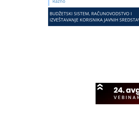
Razno
BUDŽETSKI SISTEM, RAČUNOVODSTVO I
IZVEŠTAVANJE KORISNIKA JAVNIH SREDSTA