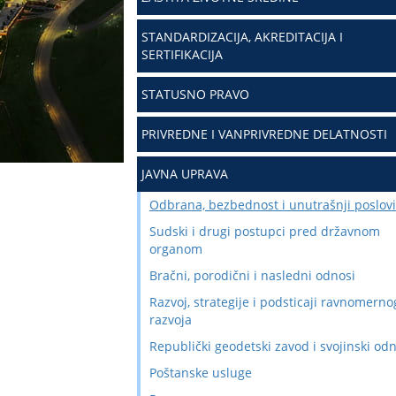
STANDARDIZACIJA, AKREDITACIJA I
SERTIFIKACIJA
STATUSNO PRAVO
PRIVREDNE I VANPRIVREDNE DELATNOSTI
JAVNA UPRAVA
Odbrana, bezbednost i unutrašnji poslovi
Sudski i drugi postupci pred državnom
organom
Bračni, porodični i nasledni odnosi
Razvoj, strategije i podsticaji ravnomerno
razvoja
Republički geodetski zavod i svojinski od
Poštanske usluge