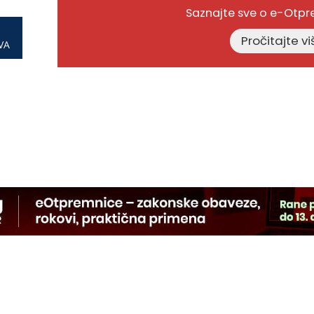
Saznajte sve o e-Otp
VA