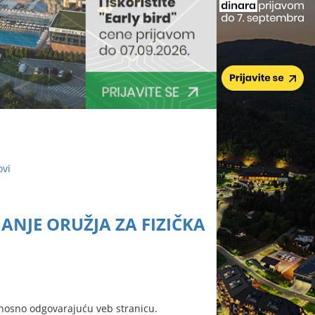
ovi
ANJE ORUŽJA ZA FIZIČKA
nosno odgovarajuću veb stranicu.