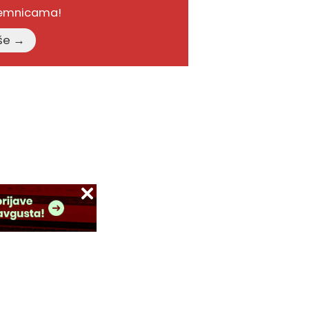
remnicama!
Pročitajte više →