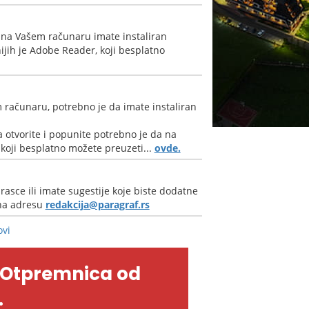
 na Vašem računaru imate instaliran
jih je Adobe Reader, koji besplatno
 računaru, potrebno je da imate instaliran
 otvorite i popunite potrebno je da na
oji besplatno možete preuzeti...
ovde.
rasce ili imate sugestije koje biste dodatne
 na adresu
redakcija@paragraf.rs
ovi
-Otpremnica od
.