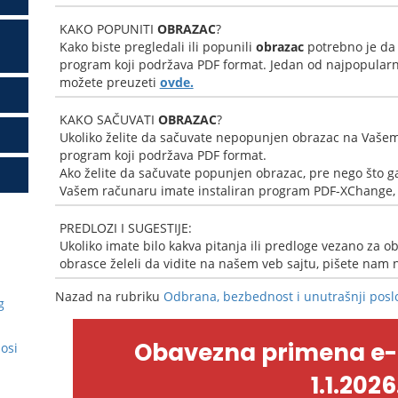
KAKO POPUNITI
OBRAZAC
?
Kako biste pregledali ili popunili
obrazac
potrebno je da
program koji podržava PDF format. Jedan od najpopularni
možete preuzeti
ovde.
KAKO SAČUVATI
OBRAZAC
?
Ukoliko želite da sačuvate nepopunjen obrazac na Vašem
program koji podržava PDF format.
Ako želite da sačuvate popunjen obrazac, pre nego što ga
Vašem računaru imate instaliran program PDF-XChange, k
PREDLOZI I SUGESTIJE:
Ukoliko imate bilo kakva pitanja ili predloge vezano za ob
obrasce želeli da vidite na našem veb sajtu, pišete nam
Nazad na rubriku
Odbrana, bezbednost i unutrašnji posl
g
Obavezna primena e
nosi
1.1.2026