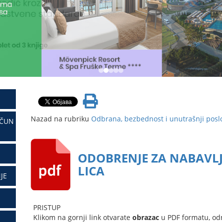
Nazad na rubriku
Odbrana, bezbednost i unutrašnji posl
AČUN
ODOBRENJE ZA NABAVLJ
LICA
JE
PRISTUP
Klikom na gornji link otvarate
obrazac
u PDF formatu, od