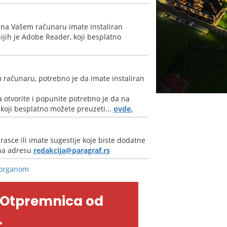
 na Vašem računaru imate instaliran
jih je Adobe Reader, koji besplatno
 računaru, potrebno je da imate instaliran
 otvorite i popunite potrebno je da na
oji besplatno možete preuzeti...
ovde.
rasce ili imate sugestije koje biste dodatne
 na adresu
redakcija@paragraf.rs
 organom
-Otpremnica od
.