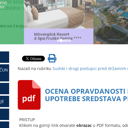
Nazad na rubriku
Sudski i drugi postupci pred državnim
AČUN
OCENA OPRAVDANOSTI I
UPOTREBE SREDSTAVA 
JE
PRISTUP
Klikom na gornji link otvarate
obrazac
u PDF formatu, od