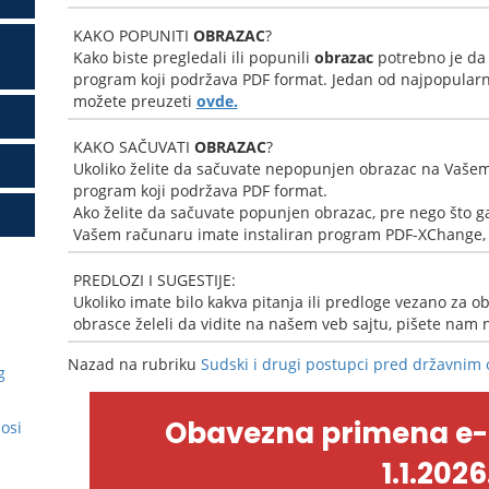
KAKO POPUNITI
OBRAZAC
?
Kako biste pregledali ili popunili
obrazac
potrebno je da
program koji podržava PDF format. Jedan od najpopularni
možete preuzeti
ovde.
KAKO SAČUVATI
OBRAZAC
?
Ukoliko želite da sačuvate nepopunjen obrazac na Vašem
program koji podržava PDF format.
Ako želite da sačuvate popunjen obrazac, pre nego što ga
Vašem računaru imate instaliran program PDF-XChange, k
PREDLOZI I SUGESTIJE:
Ukoliko imate bilo kakva pitanja ili predloge vezano za ob
obrasce želeli da vidite na našem veb sajtu, pišete nam
Nazad na rubriku
Sudski i drugi postupci pred državnim
g
Obavezna primena e
nosi
1.1.2026