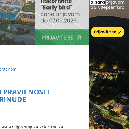
 organom
 PRAVILNOSTI
PRINUDE
nosno odgovarajuću veb stranicu.