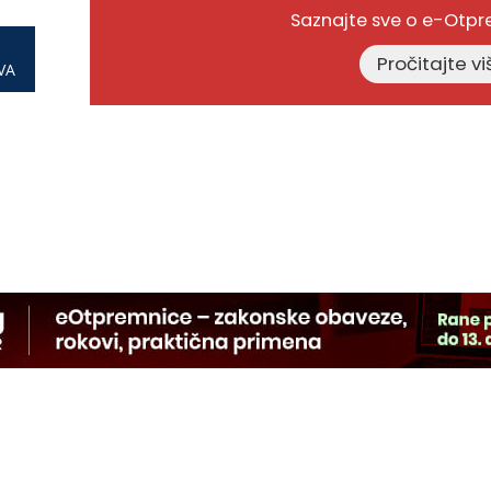
Saznajte sve o e-Otp
VA