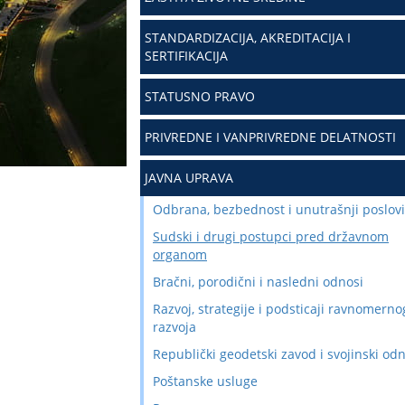
STANDARDIZACIJA, AKREDITACIJA I
SERTIFIKACIJA
STATUSNO PRAVO
PRIVREDNE I VANPRIVREDNE DELATNOSTI
JAVNA UPRAVA
Odbrana, bezbednost i unutrašnji poslovi
Sudski i drugi postupci pred državnom
organom
Bračni, porodični i nasledni odnosi
Razvoj, strategije i podsticaji ravnomerno
razvoja
Republički geodetski zavod i svojinski od
Poštanske usluge