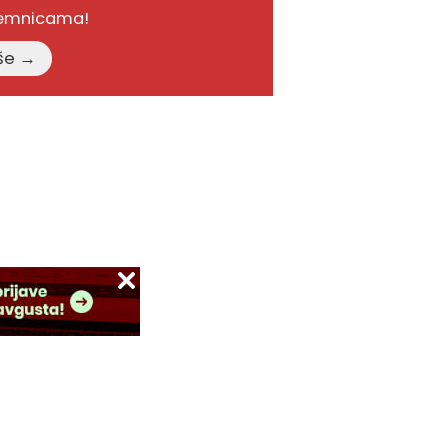
remnicama!
Pročitajte više →