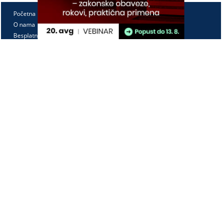
Početna
O nama
Besplatno
Pretplata
Vebinari
Korisnički kutak
Kontakt
Paragraf Lex d.o.o.
PIB: 104830593
Matični broj: 20240156
Tekući račun:
105-3029346-18
160-0000000380290-23
Radno vreme:
Ponedeljak - petak
7:30 - 15:30
Kontaktirajte nas: