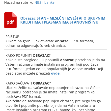
Nazad na rubriku
NBS i banke
Obrazac STAN - MESEČNI IZVEŠTAJ O UKUPNIM
KREDITIMA I PLASMANIMA STANOVNIŠTVU
PRISTUP
Klikom na gornji link otvarate
obrazac
u PDF formatu,
odnosno odgovarajuću veb stranicu.
KAKO POPUNITI
OBRAZAC
?
Kako biste pregledali ili popunili
obrazac
, potrebno je da na
Vašem računaru imate instaliran program koji podržava
PDF format. Jedan od najpopularnijih je Adobe Reader, koji
besplatno možete preuzeti
ovde.
KAKO SAČUVATI
OBRAZAC
?
Ukoliko želite da sačuvate nepopunjen obrazac na Vašem
računaru, potrebno je da imate instaliran program koji
podržava PDF format.
Ako želite da sačuvate popunjen obrazac, pre nego što ga
otvorite i popunite potrebno je da na Vašem računaru
imate instaliran program PDF-XChange, koji besplatno