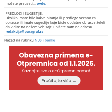
možete preuzeti...
ovde.
PREDLOZI I SUGESTIJE:
Ukoliko imate bilo kakva pitanja ili predloge vezano za
obrasce ili imate sugestije koje biste dodatne obrasce želeli
da vidite na našem veb sajtu, pišete nam na adresu
redakcija@paragraf.rs
Nazad na rubriku
NBS i banke
Obavezna primena e-
Otpremnica od 1.1.2026.
Saznajte sve o e-Otpremnicama!
Pročitajte više →