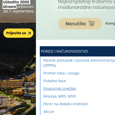
POREZI I RAČUNOVODSTVO
Poreski postupak i poreska administracija
(ZPPPA)
Promet roba i usluga
Fiskalne kase
Finansijski izveštaji
Revizija, MRS, MSFI
Porez na dodatu vrednost
Akcize