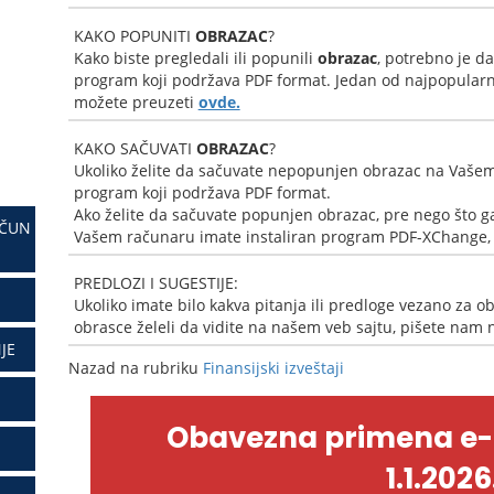
KAKO POPUNITI
OBRAZAC
?
Kako biste pregledali ili popunili
obrazac
, potrebno je d
program koji podržava PDF format. Jedan od najpopularni
možete preuzeti
ovde.
KAKO SAČUVATI
OBRAZAC
?
Ukoliko želite da sačuvate nepopunjen obrazac na Vašem
program koji podržava PDF format.
Ako želite da sačuvate popunjen obrazac, pre nego što ga
AČUN
Vašem računaru imate instaliran program PDF-XChange, k
PREDLOZI I SUGESTIJE:
Ukoliko imate bilo kakva pitanja ili predloge vezano za ob
obrasce želeli da vidite na našem veb sajtu, pišete nam
JE
Nazad na rubriku
Finansijski izveštaji
Obavezna primena e
1.1.2026