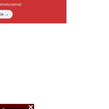
remnicama!
Pročitajte više →