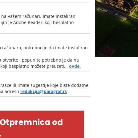
a na Vašem računaru imate instaliran
jih je Adobe Reader, koji besplatno
 računaru, potrebno je da imate instaliran
 otvorite i popunite potrebno je da na
oji besplatno možete preuzeti...
ovde.
rasce ili imate sugestije koje biste dodatne
 na adresu
redakcija@paragraf.rs
-Otpremnica od
.