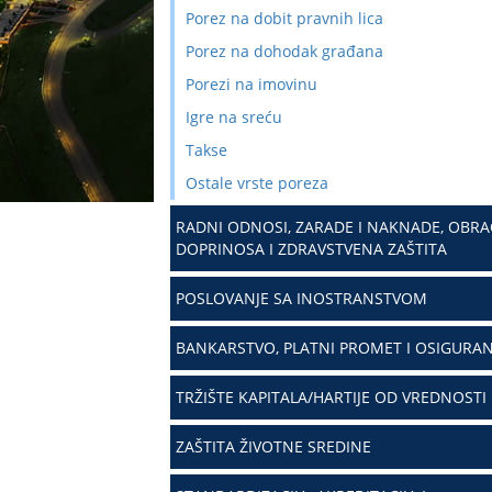
Porez na dobit pravnih lica
Porez na dohodak građana
Porezi na imovinu
Igre na sreću
Takse
Ostale vrste poreza
RADNI ODNOSI, ZARADE I NAKNADE, OBR
DOPRINOSA I ZDRAVSTVENA ZAŠTITA
POSLOVANJE SA INOSTRANSTVOM
BANKARSTVO, PLATNI PROMET I OSIGURAN
TRŽIŠTE KAPITALA/HARTIJE OD VREDNOSTI
ZAŠTITA ŽIVOTNE SREDINE