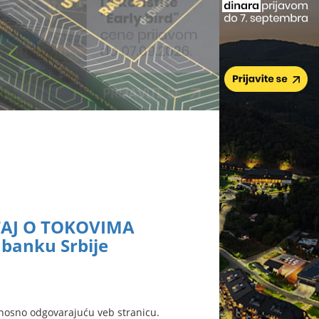
ŠTAJ O TOKOVIMA
banku Srbije
nosno odgovarajuću veb stranicu.