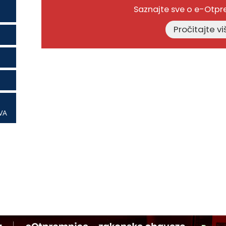
Saznajte sve o e-Otp
VA