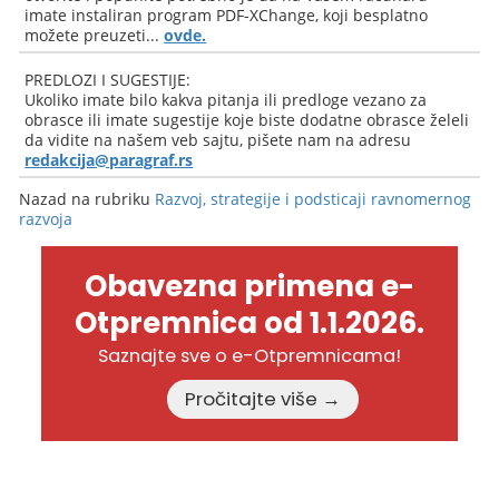
imate instaliran program PDF-XChange, koji besplatno
možete preuzeti...
ovde.
PREDLOZI I SUGESTIJE:
Ukoliko imate bilo kakva pitanja ili predloge vezano za
obrasce ili imate sugestije koje biste dodatne obrasce želeli
da vidite na našem veb sajtu, pišete nam na adresu
redakcija@paragraf.rs
Nazad na rubriku
Razvoj, strategije i podsticaji ravnomernog
razvoja
Obavezna primena e-
Otpremnica od 1.1.2026.
Saznajte sve o e-Otpremnicama!
Pročitajte više →