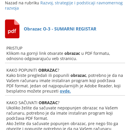
Nazad na rubriku
Razvoj, strategije i podsticaji ravnomernog
razvoja
Obrazac O-3 - SUMARNI REGISTAR
PRISTUP
Klikom na gornji link otvarate
obrazac
u PDF formatu,
odnosno odgovarajuću veb stranicu.
KAKO POPUNITI
OBRAZAC
?
Kako biste pregledali ili popunili
obrazac
, potrebno je da na
Vašem računaru imate instaliran program koji podržava
PDF format. Jedan od najpopularnijih je Adobe Reader, koji
besplatno možete preuzeti
ovde.
KAKO SAČUVATI
OBRAZAC
?
Ukoliko želite da sačuvate nepopunjen obrazac na Vašem
računaru, potrebno je da imate instaliran program koji
podržava PDF format.
Ako želite da sačuvate popunjen obrazac, pre nego što ga
otvorite i popunite potrebno je da na Vašem računaru