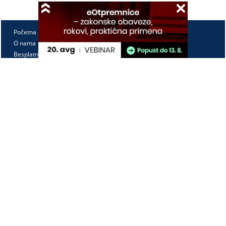
Početna
O nama
Besplatno
Pretplata
Vebinari
Korisnički kutak
Kontakt
Paragraf Lex d.o.o.
PIB: 104830593
Matični broj: 20240156
Tekući račun:
105-3029346-18
160-0000000380290-23
Radno vreme:
Ponedeljak - petak
7:30 - 15:30