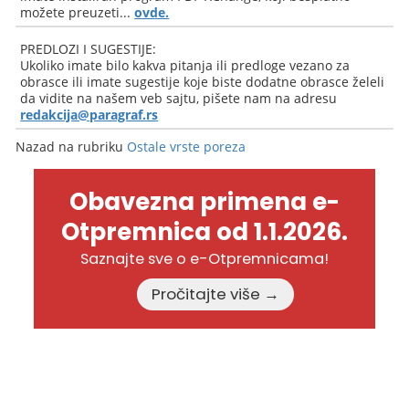
možete preuzeti...
ovde.
PREDLOZI I SUGESTIJE:
Ukoliko imate bilo kakva pitanja ili predloge vezano za
obrasce ili imate sugestije koje biste dodatne obrasce želeli
da vidite na našem veb sajtu, pišete nam na adresu
redakcija@paragraf.rs
Nazad na rubriku
Ostale vrste poreza
Obavezna primena e-
Otpremnica od 1.1.2026.
Saznajte sve o e-Otpremnicama!
Pročitajte više →