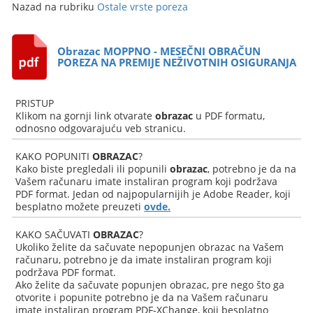
Nazad na rubriku
Ostale vrste poreza
Obrazac MOPPNO - MESEČNI OBRAČUN
POREZA NA PREMIJE NEŽIVOTNIH OSIGURANJA
PRISTUP
Klikom na gornji link otvarate
obrazac
u PDF formatu,
odnosno odgovarajuću veb stranicu.
KAKO POPUNITI
OBRAZAC
?
Kako biste pregledali ili popunili
obrazac
, potrebno je da na
Vašem računaru imate instaliran program koji podržava
PDF format. Jedan od najpopularnijih je Adobe Reader, koji
besplatno možete preuzeti
ovde.
KAKO SAČUVATI
OBRAZAC
?
Ukoliko želite da sačuvate nepopunjen obrazac na Vašem
računaru, potrebno je da imate instaliran program koji
podržava PDF format.
Ako želite da sačuvate popunjen obrazac, pre nego što ga
otvorite i popunite potrebno je da na Vašem računaru
imate instaliran program PDF-XChange, koji besplatno