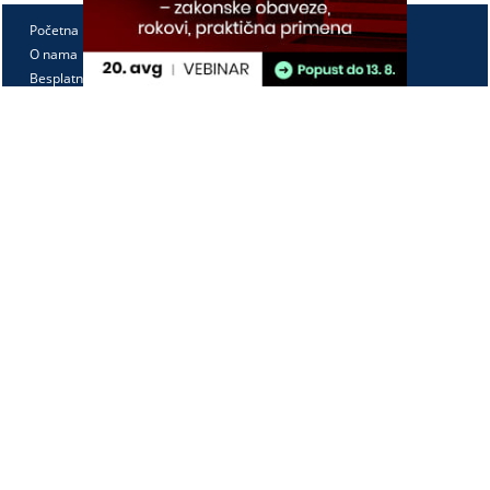
Početna
O nama
Besplatno
Pretplata
Vebinari
Korisnički kutak
Kontakt
Paragraf Lex d.o.o.
PIB: 104830593
Matični broj: 20240156
Tekući račun:
105-3029346-18
160-0000000380290-23
Radno vreme:
Ponedeljak - petak
7:30 - 15:30
Kontaktirajte nas: