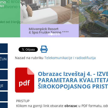
Nazad na rubriku
Telekomunikacije i radiodifuzija
AČUN
Obrazac Izveštaj 4. - I
PARAMETARA KVALITET
ŠIROKOPOJASNOG PRIS
JE
PRISTUP
Klikom na gornji link otvarate
obrazac
u PDF formatu, od