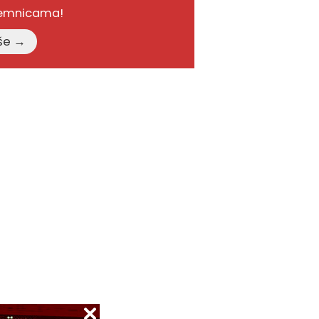
remnicama!
Pročitajte više →