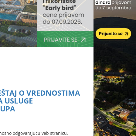
ZVEŠTAJ O VREDNOSTIMA
A USLUGE
TUPA
nosno odgovarajuću veb stranicu.