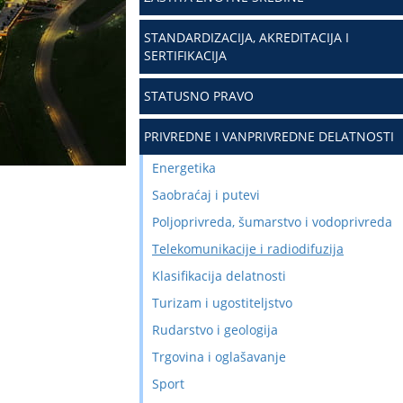
STANDARDIZACIJA, AKREDITACIJA I
SERTIFIKACIJA
STATUSNO PRAVO
PRIVREDNE I VANPRIVREDNE DELATNOSTI
Energetika
Saobraćaj i putevi
Poljoprivreda, šumarstvo i vodoprivreda
Telekomunikacije i radiodifuzija
Klasifikacija delatnosti
Turizam i ugostiteljstvo
Rudarstvo i geologija
Trgovina i oglašavanje
Sport