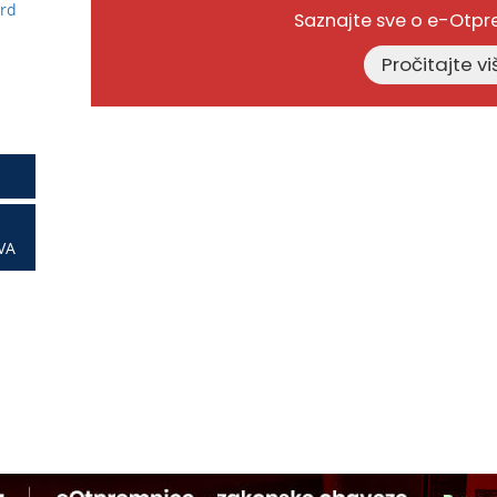
ard
Saznajte sve o e-Otp
VA