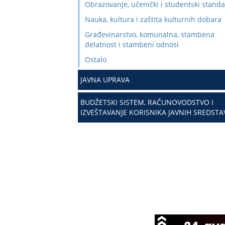
Obrazovanje, učenički i studentski stand
Nauka, kultura i zaštita kulturnih dobara
Građevinarstvo, komunalna, stambena
delatnost i stambeni odnosi
Ostalo
JAVNA UPRAVA
BUDŽETSKI SISTEM, RAČUNOVODSTVO I
IZVEŠTAVANJE KORISNIKA JAVNIH SREDSTA