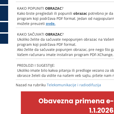
KAKO POPUNITI
OBRAZAC
?
Kako biste pregledali ili popunili
obrazac
potrebno je da
program koji podržava PDF format. Jedan od najpopularni
možete preuzeti
ovde.
KAKO SAČUVATI
OBRAZAC
?
Ukoliko želite da sačuvate nepopunjen obrazac na Vašem
program koji podržava PDF format.
Ako želite da sačuvate popunjen obrazac, pre nego što ga
Vašem računaru imate instaliran program PDF-XChange, k
PREDLOZI I SUGESTIJE:
Ukoliko imate bilo kakva pitanja ili predloge vezano za ob
obrasce želeli da vidite na našem veb sajtu, pišete nam
Nazad na rubriku
Telekomunikacije i radiodifuzija
Obavezna primena e
1.1.2026