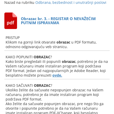
Nazad na rubriku
Odbrana, bezbednost i unutrašnji poslovi
Obrazac br. 3. - REGISTAR O NEVAŽEĆIM
PUTNIM ISPRAVAMA
PRISTUP
Klikom na gornji link otvarate
obrazac
u PDF formatu,
odnosno odgovarajuću veb stranicu.
KAKO POPUNITI
OBRAZAC
?
Kako biste pregledali ili popunili
obrazac
, potrebno je da na
Vašem računaru imate instaliran program koji podržava
PDF format. Jedan od najpopularnijih je Adobe Reader, koji
besplatno možete preuzeti
ovde.
KAKO SAČUVATI
OBRAZAC
?
Ukoliko želite da sačuvate nepopunjen obrazac na Vašem
računaru, potrebno je da imate instaliran program koji
podržava PDF format.
Ako želite da sačuvate popunjen obrazac, pre nego što ga
otvorite i popunite potrebno je da na Vašem računaru
imate instaliran program PDF-XChange, koji besplatno