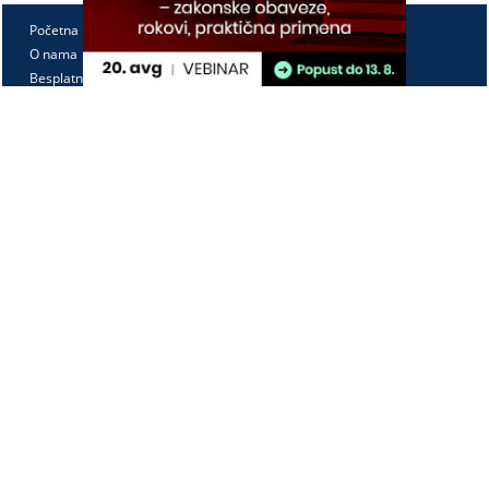
Početna
O nama
Besplatno
Pretplata
Vebinari
Korisnički kutak
Kontakt
Paragraf Lex d.o.o.
PIB: 104830593
Matični broj: 20240156
Tekući račun:
105-3029346-18
160-0000000380290-23
Radno vreme:
Ponedeljak - petak
7:30 - 15:30
Kontaktirajte nas: