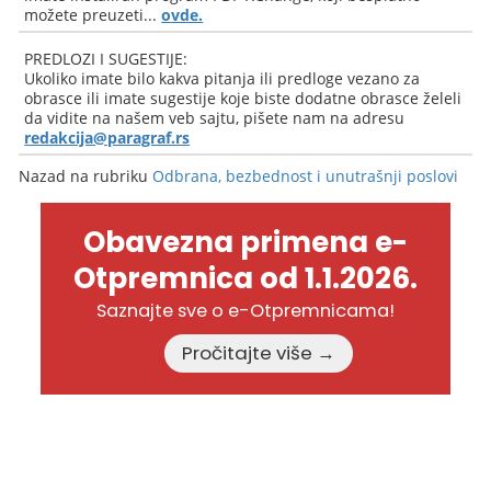
možete preuzeti...
ovde.
PREDLOZI I SUGESTIJE:
Ukoliko imate bilo kakva pitanja ili predloge vezano za
obrasce ili imate sugestije koje biste dodatne obrasce želeli
da vidite na našem veb sajtu, pišete nam na adresu
redakcija@paragraf.rs
Nazad na rubriku
Odbrana, bezbednost i unutrašnji poslovi
Obavezna primena e-
Otpremnica od 1.1.2026.
Saznajte sve o e-Otpremnicama!
Pročitajte više →