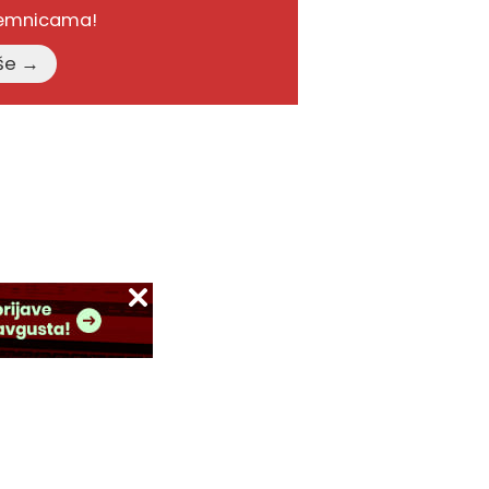
remnicama!
Pročitajte više →