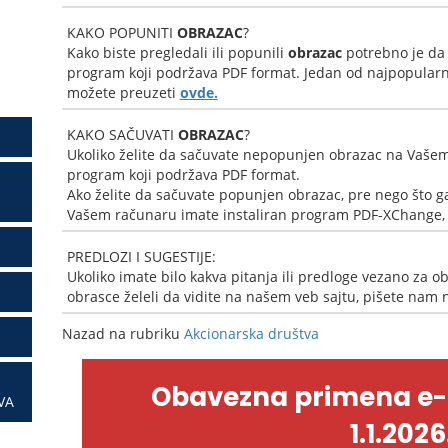
KAKO POPUNITI
OBRAZAC
?
Kako biste pregledali ili popunili
obrazac
potrebno je da
program koji podržava PDF format. Jedan od najpopularni
možete preuzeti
ovde.
KAKO SAČUVATI
OBRAZAC
?
Ukoliko želite da sačuvate nepopunjen obrazac na Vašem
program koji podržava PDF format.
Ako želite da sačuvate popunjen obrazac, pre nego što ga
Vašem računaru imate instaliran program PDF-XChange, k
PREDLOZI I SUGESTIJE:
Ukoliko imate bilo kakva pitanja ili predloge vezano za ob
obrasce želeli da vidite na našem veb sajtu, pišete nam
Nazad na rubriku
Akcionarska društva
Obavezna primena e
VA
1.1.2026