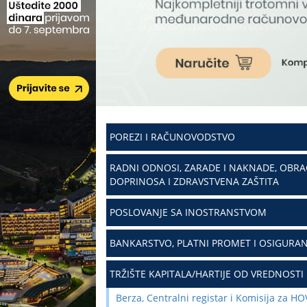
POREZI I RAČUNOVODSTVO
RADNI ODNOSI, ZARADE I NAKNADE, OBR
DOPRINOSA I ZDRAVSTVENA ZAŠTITA
POSLOVANJE SA INOSTRANSTVOM
BANKARSTVO, PLATNI PROMET I OSIGURAN
TRŽIŠTE KAPITALA/HARTIJE OD VREDNOSTI
Berza, Centralni registar i Komisija za HO