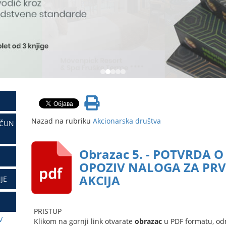
Nazad na rubriku
Akcionarska društva
AČUN
Obrazac 5. - POTVRDA 
OPOZIV NALOGA ZA PRV
AKCIJA
JE
PRISTUP
V
Klikom na gornji link otvarate
obrazac
u PDF formatu, od