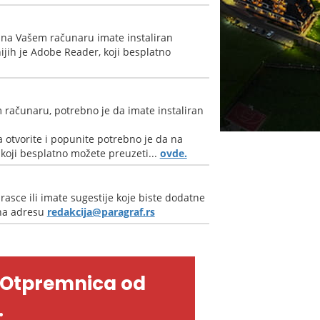
 na Vašem računaru imate instaliran
jih je Adobe Reader, koji besplatno
 računaru, potrebno je da imate instaliran
 otvorite i popunite potrebno je da na
oji besplatno možete preuzeti...
ovde.
rasce ili imate sugestije koje biste dodatne
 na adresu
redakcija@paragraf.rs
-Otpremnica od
.