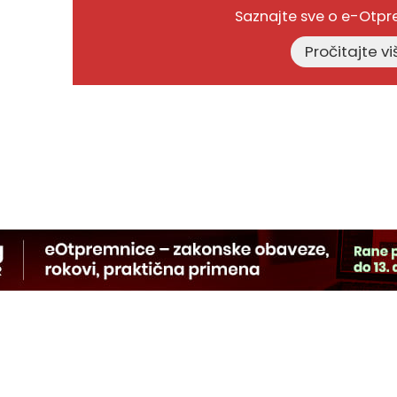
Saznajte sve o e-Otp