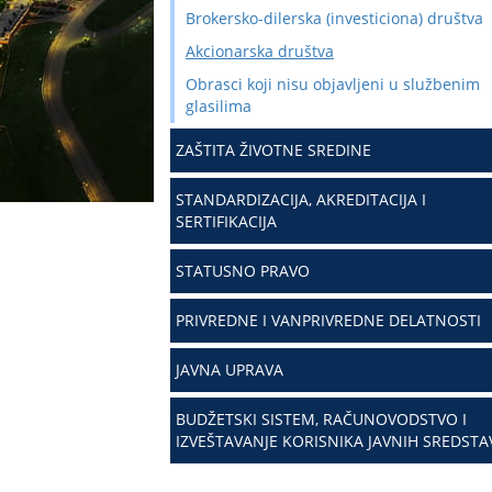
Brokersko-dilerska (investiciona) društva
Akcionarska društva
Obrasci koji nisu objavljeni u službenim
glasilima
ZAŠTITA ŽIVOTNE SREDINE
STANDARDIZACIJA, AKREDITACIJA I
SERTIFIKACIJA
STATUSNO PRAVO
PRIVREDNE I VANPRIVREDNE DELATNOSTI
JAVNA UPRAVA
BUDŽETSKI SISTEM, RAČUNOVODSTVO I
IZVEŠTAVANJE KORISNIKA JAVNIH SREDSTA