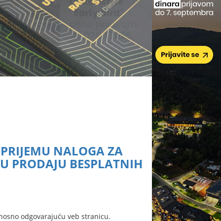
O PRIJEMU NALOGA ZA
U PRODAJU BESPLATNIH
nosno odgovarajuću veb stranicu.