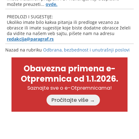
možete preuzeti...
ovde.
PREDLOZI I SUGESTIJE:
Ukoliko imate bilo kakva pitanja ili predloge vezano za
obrasce ili imate sugestije koje biste dodatne obrasce želeli
da vidite na našem veb sajtu, pišete nam na adresu
redakcija@paragraf.rs
Nazad na rubriku
Odbrana, bezbednost i unutrašnji poslovi
Obavezna primena e-
Otpremnica od 1.1.2026.
Saznajte sve o e-Otpremnicama!
Pročitajte više →