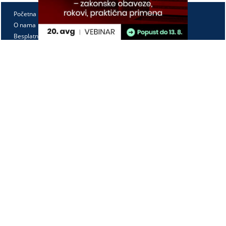
Početna
O nama
Besplatno
Pretplata
Vebinari
Korisnički kutak
Kontakt
Paragraf Lex d.o.o.
PIB: 104830593
Matični broj: 20240156
Tekući račun:
105-3029346-18
160-0000000380290-23
Radno vreme:
Ponedeljak - petak
7:30 - 15:30
Kontaktirajte nas: