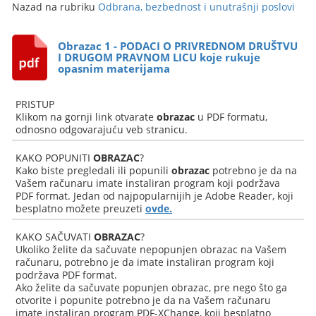
Nazad na rubriku
Odbrana, bezbednost i unutrašnji poslovi
Obrazac 1 - PODACI O PRIVREDNOM DRUŠTVU
I DRUGOM PRAVNOM LICU koje rukuje
opasnim materijama
PRISTUP
Klikom na gornji link otvarate
obrazac
u PDF formatu,
odnosno odgovarajuću veb stranicu.
KAKO POPUNITI
OBRAZAC
?
Kako biste pregledali ili popunili
obrazac
potrebno je da na
Vašem računaru imate instaliran program koji podržava
PDF format. Jedan od najpopularnijih je Adobe Reader, koji
besplatno možete preuzeti
ovde.
KAKO SAČUVATI
OBRAZAC
?
Ukoliko želite da sačuvate nepopunjen obrazac na Vašem
računaru, potrebno je da imate instaliran program koji
podržava PDF format.
Ako želite da sačuvate popunjen obrazac, pre nego što ga
otvorite i popunite potrebno je da na Vašem računaru
imate instaliran program PDF-XChange, koji besplatno