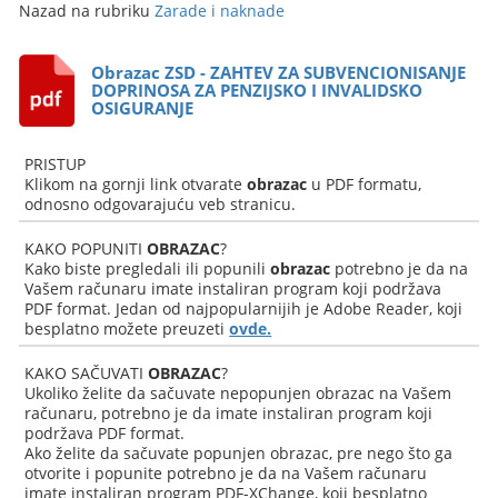
Nazad na rubriku
Zarade i naknade
Obrazac ZSD - ZAHTEV ZA SUBVENCIONISANJE
DOPRINOSA ZA PENZIJSKO I INVALIDSKO
OSIGURANJE
PRISTUP
Klikom na gornji link otvarate
obrazac
u PDF formatu,
odnosno odgovarajuću veb stranicu.
KAKO POPUNITI
OBRAZAC
?
Kako biste pregledali ili popunili
obrazac
potrebno je da na
Vašem računaru imate instaliran program koji podržava
PDF format. Jedan od najpopularnijih je Adobe Reader, koji
besplatno možete preuzeti
ovde.
KAKO SAČUVATI
OBRAZAC
?
Ukoliko želite da sačuvate nepopunjen obrazac na Vašem
računaru, potrebno je da imate instaliran program koji
podržava PDF format.
Ako želite da sačuvate popunjen obrazac, pre nego što ga
otvorite i popunite potrebno je da na Vašem računaru
imate instaliran program PDF-XChange, koji besplatno