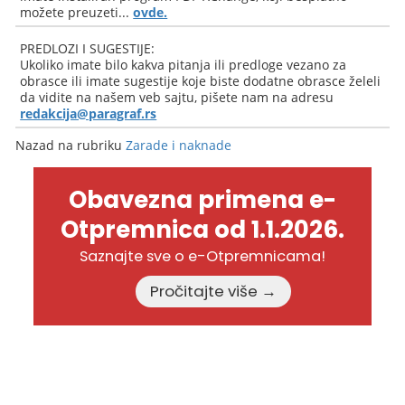
možete preuzeti...
ovde.
PREDLOZI I SUGESTIJE:
Ukoliko imate bilo kakva pitanja ili predloge vezano za
obrasce ili imate sugestije koje biste dodatne obrasce želeli
da vidite na našem veb sajtu, pišete nam na adresu
redakcija@paragraf.rs
Nazad na rubriku
Zarade i naknade
Obavezna primena e-
Otpremnica od 1.1.2026.
Saznajte sve o e-Otpremnicama!
Pročitajte više →