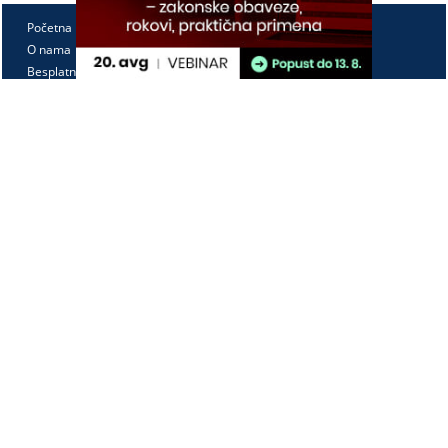
Početna
O nama
Besplatno
Pretplata
Vebinari
Korisnički kutak
Kontakt
Paragraf Lex d.o.o.
PIB: 104830593
Matični broj: 20240156
Tekući račun:
105-3029346-18
160-0000000380290-23
Radno vreme:
Ponedeljak - petak
7:30 - 15:30
Kontaktirajte nas: