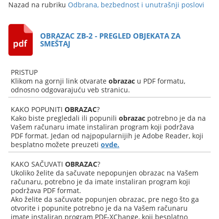
Nazad na rubriku
Odbrana, bezbednost i unutrašnji poslovi
OBRAZAC ZB-2 - PREGLED OBJEKATA ZA
SMEŠTAJ
PRISTUP
Klikom na gornji link otvarate
obrazac
u PDF formatu,
odnosno odgovarajuću veb stranicu.
KAKO POPUNITI
OBRAZAC
?
Kako biste pregledali ili popunili
obrazac
potrebno je da na
Vašem računaru imate instaliran program koji podržava
PDF format. Jedan od najpopularnijih je Adobe Reader, koji
besplatno možete preuzeti
ovde.
KAKO SAČUVATI
OBRAZAC
?
Ukoliko želite da sačuvate nepopunjen obrazac na Vašem
računaru, potrebno je da imate instaliran program koji
podržava PDF format.
Ako želite da sačuvate popunjen obrazac, pre nego što ga
otvorite i popunite potrebno je da na Vašem računaru
imate instaliran program PDF-XChange, koji besplatno