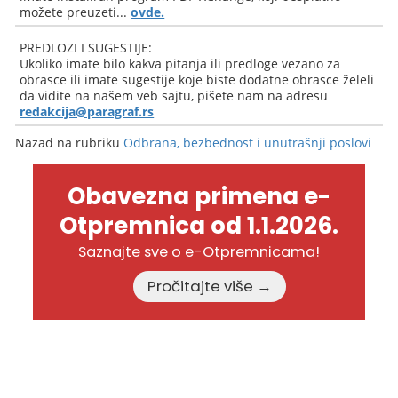
možete preuzeti...
ovde.
PREDLOZI I SUGESTIJE:
Ukoliko imate bilo kakva pitanja ili predloge vezano za
obrasce ili imate sugestije koje biste dodatne obrasce želeli
da vidite na našem veb sajtu, pišete nam na adresu
redakcija@paragraf.rs
Nazad na rubriku
Odbrana, bezbednost i unutrašnji poslovi
Obavezna primena e-
Otpremnica od 1.1.2026.
Saznajte sve o e-Otpremnicama!
Pročitajte više →