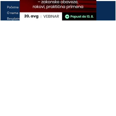
Početna
O nama
Besplatno
Pretplata
Vebinari
Korisnički kutak
Kontakt
Paragraf Lex d.o.o.
PIB: 104830593
Matični broj: 20240156
Tekući račun:
105-3029346-18
160-0000000380290-23
Radno vreme:
Ponedeljak - petak
7:30 - 15:30
Kontaktirajte nas: