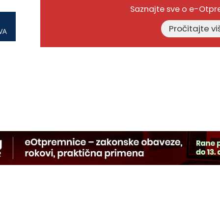
Saznajte sve o e-Otp
VA