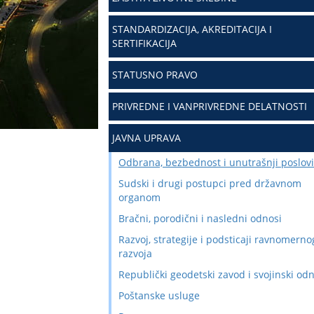
STANDARDIZACIJA, AKREDITACIJA I
SERTIFIKACIJA
STATUSNO PRAVO
PRIVREDNE I VANPRIVREDNE DELATNOSTI
JAVNA UPRAVA
Odbrana, bezbednost i unutrašnji poslovi
Sudski i drugi postupci pred državnom
organom
Bračni, porodični i nasledni odnosi
Razvoj, strategije i podsticaji ravnomerno
razvoja
Republički geodetski zavod i svojinski od
Poštanske usluge