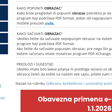
KAKO POPUNITI
OBRAZAC
?
Kako biste pregledali ili popunili
obrazac
potrebno je da
program koji podržava PDF format. Jedan od najpopularni
možete preuzeti
ovde.
KAKO SAČUVATI
OBRAZAC
?
Ukoliko želite da sačuvate nepopunjen obrazac na Vašem
program koji podržava PDF format.
Ako želite da sačuvate popunjen obrazac, pre nego što ga
Vašem računaru imate instaliran program PDF-XChange, k
PREDLOZI I SUGESTIJE:
Ukoliko imate bilo kakva pitanja ili predloge vezano za ob
obrasce želeli da vidite na našem veb sajtu, pišete nam
Nazad na rubriku
Odbrana, bezbednost i unutrašnji posl
g
Obavezna primena e
nosi
1.1.2026