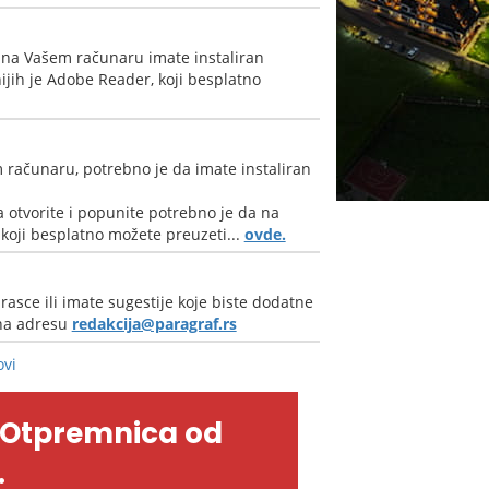
 na Vašem računaru imate instaliran
jih je Adobe Reader, koji besplatno
 računaru, potrebno je da imate instaliran
 otvorite i popunite potrebno je da na
oji besplatno možete preuzeti...
ovde.
rasce ili imate sugestije koje biste dodatne
 na adresu
redakcija@paragraf.rs
ovi
-Otpremnica od
.