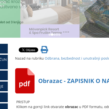
Nazad na rubriku
Odbrana, bezbednost i unutrašnji posl
AČUN
Obrazac - ZAPISNIK O 
JE
PRISTUP
Klikom na gornji link otvarate
obrazac
u PDF formatu, od