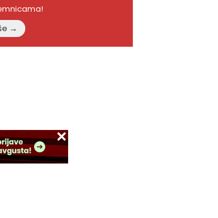
remnicama!
Pročitajte više →