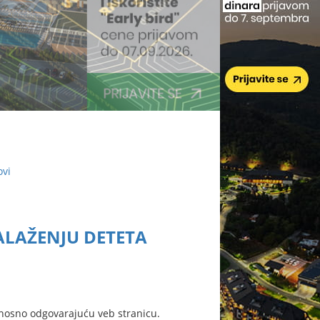
ovi
NALAŽENJU DETETA
nosno odgovarajuću veb stranicu.