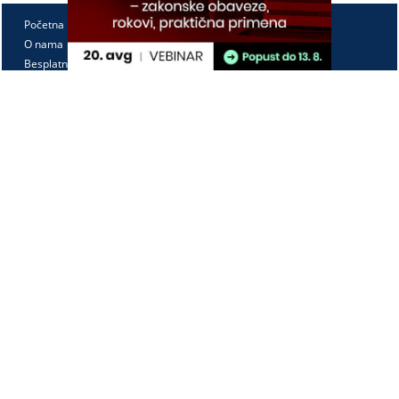
Početna
O nama
Besplatno
Pretplata
Vebinari
Korisnički kutak
Kontakt
Paragraf Lex d.o.o.
PIB: 104830593
Matični broj: 20240156
Tekući račun:
105-3029346-18
160-0000000380290-23
Radno vreme:
Ponedeljak - petak
7:30 - 15:30
Kontaktirajte nas: