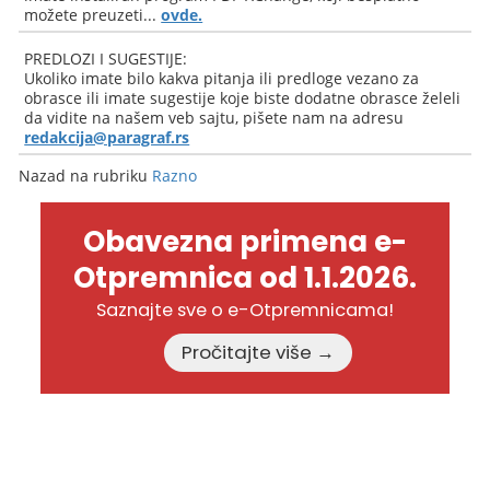
možete preuzeti...
ovde.
PREDLOZI I SUGESTIJE:
Ukoliko imate bilo kakva pitanja ili predloge vezano za
obrasce ili imate sugestije koje biste dodatne obrasce želeli
da vidite na našem veb sajtu, pišete nam na adresu
redakcija@paragraf.rs
Nazad na rubriku
Razno
Obavezna primena e-
Otpremnica od 1.1.2026.
Saznajte sve o e-Otpremnicama!
Pročitajte više →