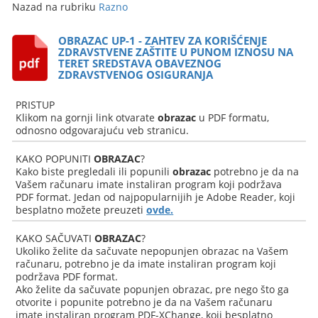
Nazad na rubriku
Razno
OBRAZAC UP-1 - ZAHTEV ZA KORIŠĆENJE
ZDRAVSTVENE ZAŠTITE U PUNOM IZNOSU NA
TERET SREDSTAVA OBAVEZNOG
ZDRAVSTVENOG OSIGURANJA
PRISTUP
Klikom na gornji link otvarate
obrazac
u PDF formatu,
odnosno odgovarajuću veb stranicu.
KAKO POPUNITI
OBRAZAC
?
Kako biste pregledali ili popunili
obrazac
potrebno je da na
Vašem računaru imate instaliran program koji podržava
PDF format. Jedan od najpopularnijih je Adobe Reader, koji
besplatno možete preuzeti
ovde.
KAKO SAČUVATI
OBRAZAC
?
Ukoliko želite da sačuvate nepopunjen obrazac na Vašem
računaru, potrebno je da imate instaliran program koji
podržava PDF format.
Ako želite da sačuvate popunjen obrazac, pre nego što ga
otvorite i popunite potrebno je da na Vašem računaru
imate instaliran program PDF-XChange, koji besplatno