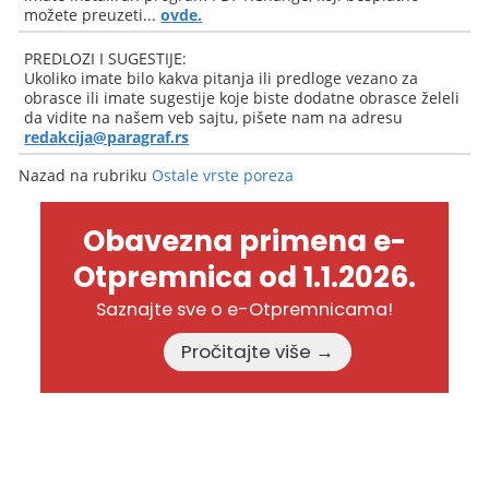
možete preuzeti...
ovde.
PREDLOZI I SUGESTIJE:
Ukoliko imate bilo kakva pitanja ili predloge vezano za
obrasce ili imate sugestije koje biste dodatne obrasce želeli
da vidite na našem veb sajtu, pišete nam na adresu
redakcija@paragraf.rs
Nazad na rubriku
Ostale vrste poreza
Obavezna primena e-
Otpremnica od 1.1.2026.
Saznajte sve o e-Otpremnicama!
Pročitajte više →