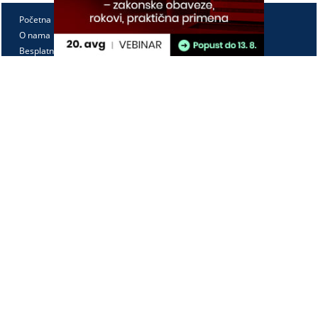
Početna
O nama
Besplatno
Pretplata
Vebinari
Korisnički kutak
Kontakt
Paragraf Lex d.o.o.
PIB: 104830593
Matični broj: 20240156
Tekući račun:
105-3029346-18
160-0000000380290-23
Radno vreme:
Ponedeljak - petak
7:30 - 15:30
Kontaktirajte nas: