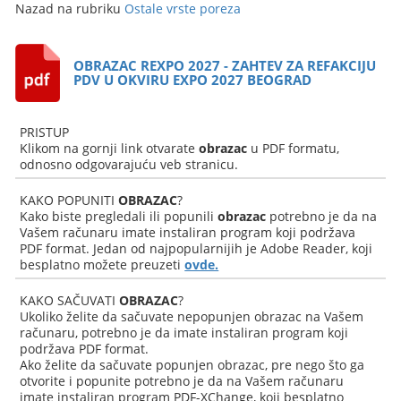
Nazad na rubriku
Ostale vrste poreza
OBRAZAC REXPO 2027 - ZAHTEV ZA REFAKCIJU
PDV U OKVIRU EXPO 2027 BEOGRAD
PRISTUP
Klikom na gornji link otvarate
obrazac
u PDF formatu,
odnosno odgovarajuću veb stranicu.
KAKO POPUNITI
OBRAZAC
?
Kako biste pregledali ili popunili
obrazac
potrebno je da na
Vašem računaru imate instaliran program koji podržava
PDF format. Jedan od najpopularnijih je Adobe Reader, koji
besplatno možete preuzeti
ovde.
KAKO SAČUVATI
OBRAZAC
?
Ukoliko želite da sačuvate nepopunjen obrazac na Vašem
računaru, potrebno je da imate instaliran program koji
podržava PDF format.
Ako želite da sačuvate popunjen obrazac, pre nego što ga
otvorite i popunite potrebno je da na Vašem računaru
imate instaliran program PDF-XChange, koji besplatno