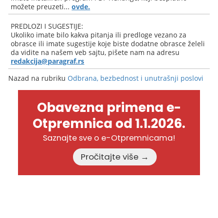
možete preuzeti...
ovde.
PREDLOZI I SUGESTIJE:
Ukoliko imate bilo kakva pitanja ili predloge vezano za
obrasce ili imate sugestije koje biste dodatne obrasce želeli
da vidite na našem veb sajtu, pišete nam na adresu
redakcija@paragraf.rs
Nazad na rubriku
Odbrana, bezbednost i unutrašnji poslovi
Obavezna primena e-
Otpremnica od 1.1.2026.
Saznajte sve o e-Otpremnicama!
Pročitajte više →