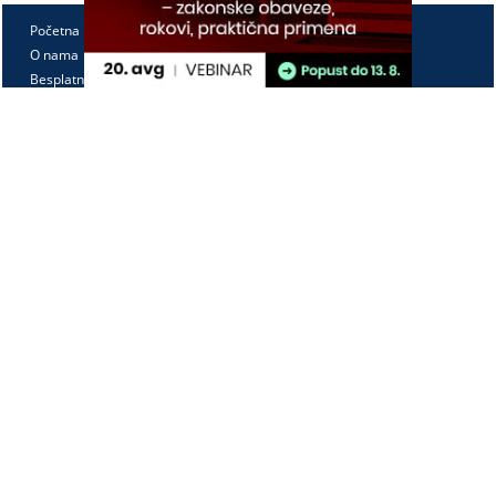
Početna
O nama
Besplatno
Pretplata
Vebinari
Korisnički kutak
Kontakt
Paragraf Lex d.o.o.
PIB: 104830593
Matični broj: 20240156
Tekući račun:
105-3029346-18
160-0000000380290-23
Radno vreme:
Ponedeljak - petak
7:30 - 15:30
Kontaktirajte nas: