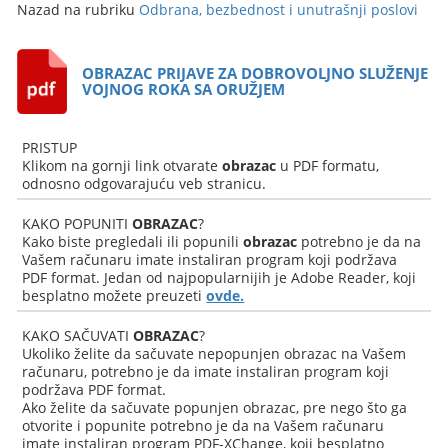
Nazad na rubriku
Odbrana, bezbednost i unutrašnji poslovi
OBRAZAC PRIJAVE ZA DOBROVOLJNO SLUŽENJE
VOJNOG ROKA SA ORUŽJEM
PRISTUP
Klikom na gornji link otvarate
obrazac
u PDF formatu,
odnosno odgovarajuću veb stranicu.
KAKO POPUNITI
OBRAZAC
?
Kako biste pregledali ili popunili
obrazac
potrebno je da na
Vašem računaru imate instaliran program koji podržava
PDF format. Jedan od najpopularnijih je Adobe Reader, koji
besplatno možete preuzeti
ovde.
KAKO SAČUVATI
OBRAZAC
?
Ukoliko želite da sačuvate nepopunjen obrazac na Vašem
računaru, potrebno je da imate instaliran program koji
podržava PDF format.
Ako želite da sačuvate popunjen obrazac, pre nego što ga
otvorite i popunite potrebno je da na Vašem računaru
imate instaliran program PDF-XChange, koji besplatno