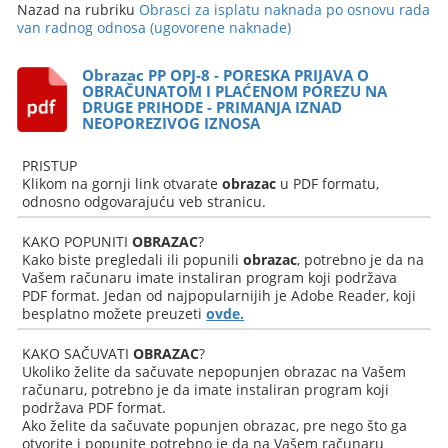
Nazad na rubriku
Obrasci za isplatu naknada po osnovu rada
van radnog odnosa (ugovorene naknade)
Obrazac PP OPJ-8 - PORESKA PRIJAVA O
OBRAČUNATOM I PLAĆENOM POREZU NA
DRUGE PRIHODE - PRIMANJA IZNAD
NEOPOREZIVOG IZNOSA
PRISTUP
Klikom na gornji link otvarate
obrazac
u PDF formatu,
odnosno odgovarajuću veb stranicu.
KAKO POPUNITI
OBRAZAC
?
Kako biste pregledali ili popunili
obrazac
, potrebno je da na
Vašem računaru imate instaliran program koji podržava
PDF format. Jedan od najpopularnijih je Adobe Reader, koji
besplatno možete preuzeti
ovde.
KAKO SAČUVATI
OBRAZAC
?
Ukoliko želite da sačuvate nepopunjen obrazac na Vašem
računaru, potrebno je da imate instaliran program koji
podržava PDF format.
Ako želite da sačuvate popunjen obrazac, pre nego što ga
otvorite i popunite potrebno je da na Vašem računaru