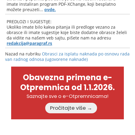
imate instaliran program PDF-XChange, koji besplatno
možete preuzeti...
ovde.
PREDLOZI I SUGESTIJE:
Ukoliko imate bilo kakva pitanja ili predloge vezano za
obrasce ili imate sugestije koje biste dodatne obrasce želeli
da vidite na našem veb sajtu, pišete nam na adresu
redakcija@paragraf.rs
Nazad na rubriku
Obrasci za isplatu naknada po osnovu rada
van radnog odnosa (ugovorene naknade)
Obavezna primena e-
Otpremnica od 1.1.2026.
Saznajte sve o e-Otpremnicama!
Pročitajte više →