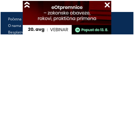
Početna
O nama
Besplatno
Pretplata
Vebinari
Korisnički kutak
Kontakt
Paragraf Lex d.o.o.
PIB: 104830593
Matični broj: 20240156
Tekući račun:
105-3029346-18
160-0000000380290-23
Radno vreme:
Ponedeljak - petak
7:30 - 15:30