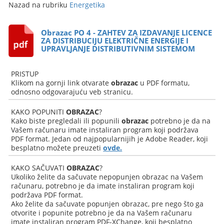
Nazad na rubriku
Energetika
Obrazac PO 4 - ZAHTEV ZA IZDAVANJE LICENCE
ZA DISTRIBUCIJU ELEKTRIČNE ENERGIJE I
UPRAVLJANJE DISTRIBUTIVNIM SISTEMOM
PRISTUP
Klikom na gornji link otvarate
obrazac
u PDF formatu,
odnosno odgovarajuću veb stranicu.
KAKO POPUNITI
OBRAZAC
?
Kako biste pregledali ili popunili
obrazac
potrebno je da na
Vašem računaru imate instaliran program koji podržava
PDF format. Jedan od najpopularnijih je Adobe Reader, koji
besplatno možete preuzeti
ovde.
KAKO SAČUVATI
OBRAZAC
?
Ukoliko želite da sačuvate nepopunjen obrazac na Vašem
računaru, potrebno je da imate instaliran program koji
podržava PDF format.
Ako želite da sačuvate popunjen obrazac, pre nego što ga
otvorite i popunite potrebno je da na Vašem računaru
imate instaliran program PDF-XChange, koji besplatno