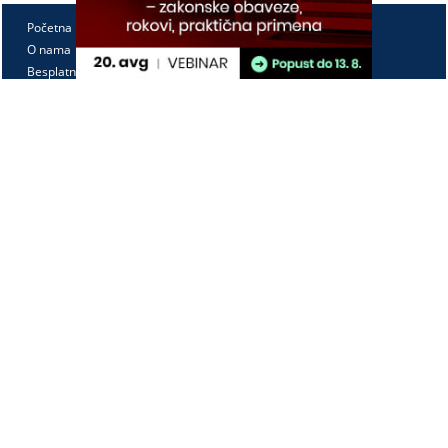
Početna
O nama
Besplatno
Pretplata
Vebinari
Korisnički kutak
Kontakt
Paragraf Lex d.o.o.
PIB: 104830593
Matični broj: 20240156
Tekući račun:
105-3029346-18
160-0000000380290-23
Radno vreme:
Ponedeljak - petak
7:30 - 15:30
Kontaktirajte nas: