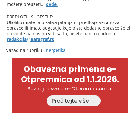
možete preuzeti...
ovde.
PREDLOZI I SUGESTIJE:
Ukoliko imate bilo kakva pitanja ili predloge vezano za
obrasce ili imate sugestije koje biste dodatne obrasce želeli
da vidite na našem veb sajtu, pišete nam na adresu
redakcija@paragraf.rs
Nazad na rubriku
Energetika
Obavezna primena e-
Otpremnica od 1.1.2026.
Saznajte sve o e-Otpremnicama!
Pročitajte više →